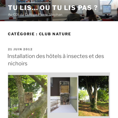
Aller
TU LIS… OU TU LIS PAS ?
au
Au CDI du Collège Pierre Stephan
contenu
principal
CATÉGORIE :
CLUB NATURE
PUBLIÉ
21 JUIN 2012
LE
Installation des hôtels à insectes et des
nichoirs