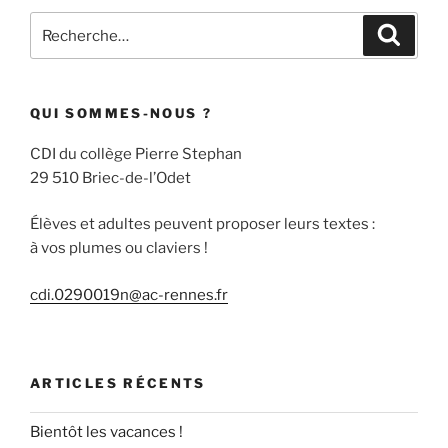
Recherche
Recher
pour
:
QUI SOMMES-NOUS ?
CDI du collège Pierre Stephan
29 510 Briec-de-l’Odet
Élèves et adultes peuvent proposer leurs textes :
à vos plumes ou claviers !
cdi.0290019n@ac-rennes.fr
ARTICLES RÉCENTS
Bientôt les vacances !