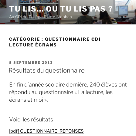
Aller
TU LIS… OU TU LIS PAS ?
au
Au CDI du Collège Pierre Stephan
contenu
principal
CATÉGORIE :
QUESTIONNAIRE CDI
LECTURE ÉCRANS
PUBLIÉ
8 SEPTEMBRE 2013
LE
Résultats du questionnaire
En fin d’année scolaire dernière, 240 élèves ont
répondu au questionnaire « La lecture, les
écrans et moi ».
Voici les résultats :
[pdf] QUESTIONNAIRE_REPONSES