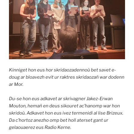
Kinniget hon eus hor skridaozadennoù bet savet e-
doug ar bloavezh evit ur raktres skridaozañ war dodenn
ar Mor.
Du-se hon eus adkavet ar skrivagner Jakez-Erwan
Mouton, hemañ en deus sikouret ac’hanomp war hon
skridoù. Adkavet hon eus ivez termenidi al lise Brizeux.
Da c’hortoz anezho omp bet holl aterset gant ur
gelaouaerez eus Radio Kerne.