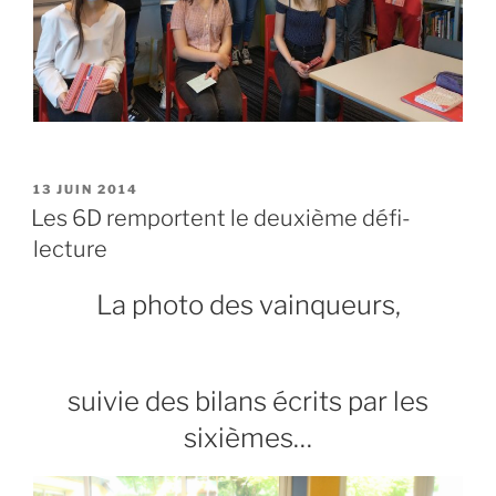
PUBLIÉ
13 JUIN 2014
LE
Les 6D remportent le deuxième défi-
lecture
La photo des vainqueurs,
suivie des bilans écrits par les
sixièmes…