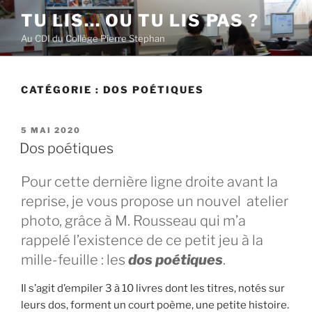
Aller
TU LIS… OU TU LIS PAS ?
au
Au CDI du Collège Pierre Stephan
contenu
principal
CATÉGORIE :
DOS POÉTIQUES
PUBLIÉ
5 MAI 2020
LE
Dos poétiques
Pour cette dernière ligne droite avant la
reprise, je vous propose un nouvel atelier
photo, grâce à M. Rousseau qui m’a
rappelé l’existence de ce petit jeu à la
mille-feuille : les
dos poétiques
.
Il s’agit d’empiler 3 à 10 livres dont les titres, notés sur
leurs dos, forment un court poème, une petite histoire.