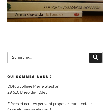
Recherche
Recher
pour
:
QUI SOMMES-NOUS ?
CDI du collège Pierre Stephan
29 510 Briec-de-l’Odet
Élèves et adultes peuvent proposer leurs textes :
à vos plumes ou claviers !