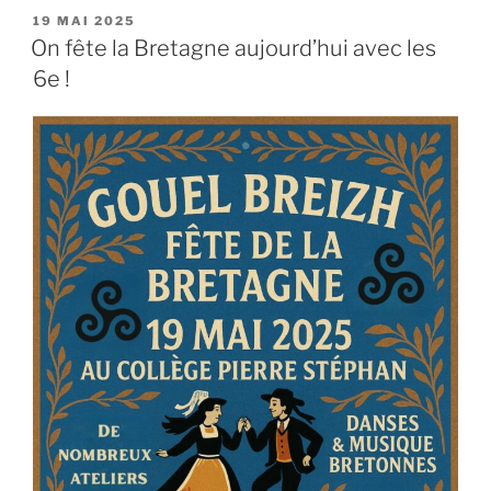
PUBLIÉ
19 MAI 2025
LE
On fête la Bretagne aujourd’hui avec les
6e !