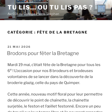
Aller
TU LIS… OU TU LIS PAS ?
au
Au CDI du Collège Pierre Stephan
contenu
principal
CATÉGORIE :
FÊTE DE LA BRETAGNE
PUBLIÉ
21 MAI 2026
LE
Brodons pour fêter la Bretagne
Mardi 19 mai, c’était fête de la Bretagne pour tous les
e
6
! L’occasion pour nos 8 brodeurs et brodeuses
volontaires de se lancer dans la découverte de la
broderie glazig, celle du pays de Quimper.
Cette année, nouveau motif floral pour leur permettre
de découvrir le point de chaînette, la chainette
surjetée, le feston et l’œillet festonné. Encore un peu