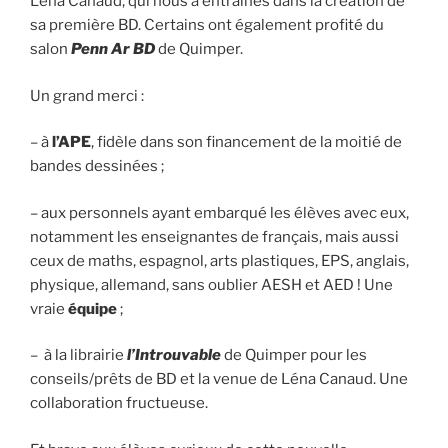
Léna Canaud, qui nous a entraînés dans la création de
sa première BD. Certains ont également profité du
salon
Penn Ar BD
de Quimper.
Un grand merci :
– à
l’APE
, fidèle dans son financement de la moitié de
bandes dessinées ;
– aux personnels ayant embarqué les élèves avec eux,
notamment les enseignantes de français, mais aussi
ceux de maths, espagnol, arts plastiques, EPS, anglais,
physique, allemand, sans oublier AESH et AED ! Une
vraie
équipe
;
– à la librairie
l’Introuvable
de Quimper pour les
conseils/prêts de BD et la venue de Léna Canaud. Une
collaboration fructueuse.