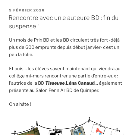
PUBLIÉ
5 FÉVRIER 2026
LE
Rencontre avec un.e auteur.e BD : fin du
suspense !
Un mois de Prix BD et les BD circulent très fort -déjà
plus de 600 emprunts depuis début janvier- c’est un
peu la folie.
Et puis… les élèves savent maintenant qui viendra au
collège mi-mars rencontrer une partie d’entre-eux :
l’autrice de la BD
Tisseuse
,
Léna Canaud
… également
présente au Salon Penn Ar BD de Quimper.
On a hâte !