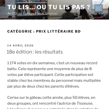
Aller
TU LIS… OU TU LIS PAS ?
au
Au CDI du Collège Pierre Stephan
contenu
principal
CATÉGORIE :
PRIX LITTÉRAIRE BD
PUBLIÉ
14 AVRIL 2026
LE
18e édition : les résultats
1 174 votes en dix semaines, c’est un nouveau record
battu. Cela représente une moyenne de plus de 8
votes par élève participant. Cette participation est
stable chez les membres du personnel mais multipliée
par plus de deux chez les parents d’élèves.
Cerise sur le gâteau cette année, plus 50 élèves, en
deux groupes, ont rencontré l’autrice de
Tisseuse
,