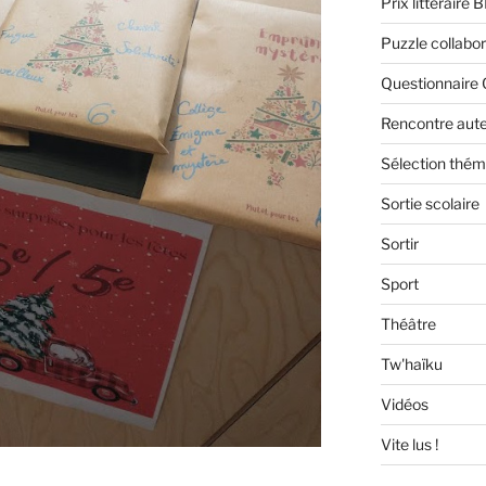
Prix littéraire 
Puzzle collabor
Questionnaire 
Rencontre aut
Sélection thém
Sortie scolaire
Sortir
Sport
Théâtre
Tw'haïku
Vidéos
Vite lus !