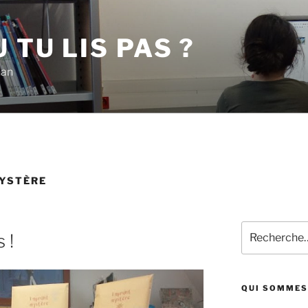
 TU LIS PAS ?
han
YSTÈRE
Recherche
 !
pour
:
QUI SOMMES