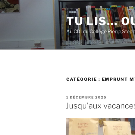
Aller
au
TU LIS… OU
contenu
principal
Au CDI du Collège Pierre Step
CATÉGORIE :
EMPRUNT M
PUBLIÉ
1 DÉCEMBRE 2025
LE
Jusqu’aux vacances