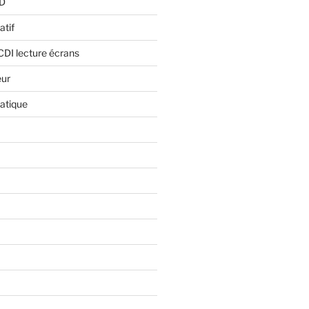
BD
atif
CDI lecture écrans
eur
atique