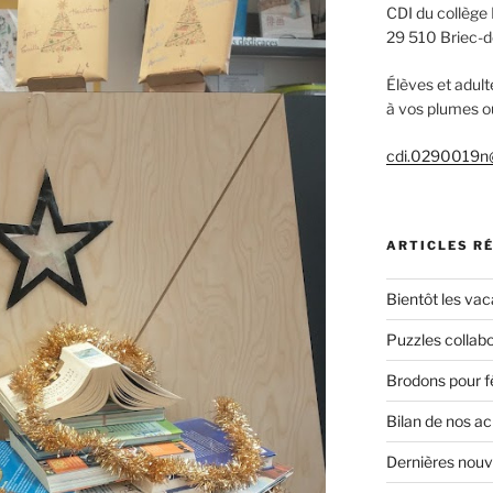
CDI du collège
29 510 Briec-d
Élèves et adult
à vos plumes ou
cdi.0290019n@
ARTICLES R
Bientôt les vac
Puzzles collabo
Brodons pour f
Bilan de nos a
Dernières nou