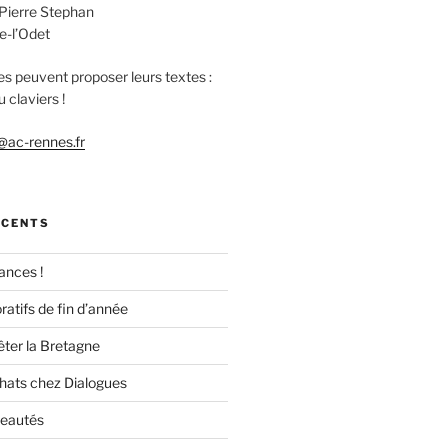
 Pierre Stephan
e-l’Odet
es peuvent proposer leurs textes :
 claviers !
ac-rennes.fr
ÉCENTS
ances !
ratifs de fin d’année
êter la Bretagne
chats chez Dialogues
veautés