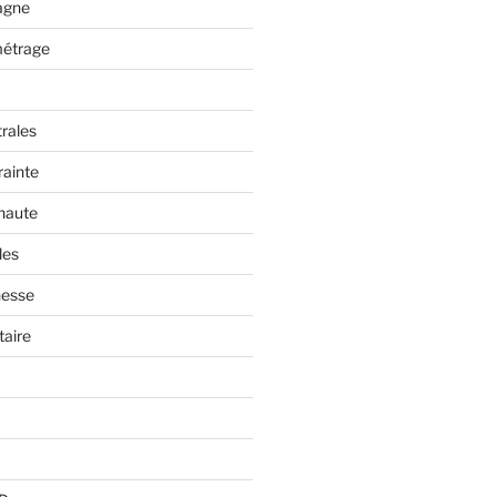
tagne
métrage
trales
rainte
 haute
les
nesse
aire