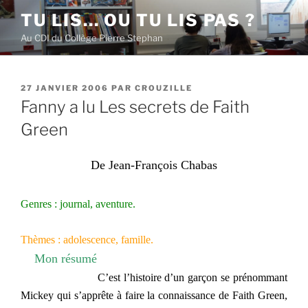
Aller
TU LIS… OU TU LIS PAS ?
au
Au CDI du Collège Pierre Stephan
contenu
principal
PUBLIÉ
27 JANVIER 2006
PAR
CROUZILLE
LE
Fanny a lu Les secrets de Faith
Green
De Jean-François Chabas
Genres : journal, aventure.
Thèmes : adolescence, famille.
Mon résumé
C’est l’histoire d’un garçon se prénommant
Mickey qui s’apprête à faire la connaissance de Faith Green,