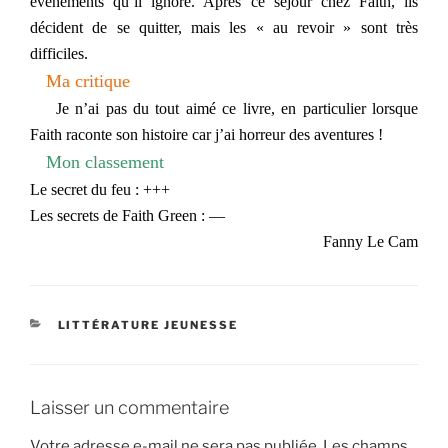
événements qu’il i
gnore. Après ce séjour chez Faith, ils
décident de se quitter, mais les « au revoir » sont très
difficiles.
Ma critique
Je n’ai pas du tout aimé ce livre, en particulier lorsque
Faith raconte son histoire car j’ai horreur des aventures !
Mon classement
Le secret du feu : +++
Les secrets de Faith Green : —
Fanny Le Cam
CATÉGORIES
LITTÉRATURE JEUNESSE
Laisser un commentaire
Votre adresse e-mail ne sera pas publiée.
Les champs