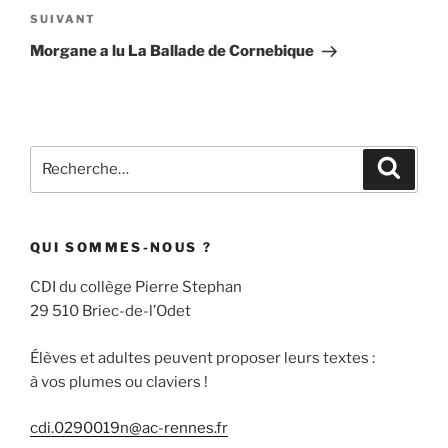
Article
SUIVANT
suivant
Morgane a lu La Ballade de Cornebique
Recherche
Recher
pour
:
QUI SOMMES-NOUS ?
CDI du collège Pierre Stephan
29 510 Briec-de-l’Odet
Élèves et adultes peuvent proposer leurs textes :
à vos plumes ou claviers !
cdi.0290019n@ac-rennes.fr