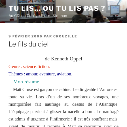
Aller
TU LIS… OU TU LIS PAS ?
au
Au CDI du Collège Pierre Stephan
contenu
principal
PUBLIÉ
9 FÉVRIER 2006
PAR
CROUZILLE
LE
Le fils du ciel
de Kenneth Oppel
Genre : science-fiction.
Thèmes : amour, aventure, aviation.
Mon résumé
Matt Cruse est garçon de cabine. Le dirigeable l’Aurore est
toute sa vie. Lors d’un de ses nombreux voyages, une
montgolfière fait naufrage au dessus de l’Atlantique.
L’équipage parvient à glisser la nacelle à bord. Le naufragé
est admis d’urgence à l’infirmerie : il est très souffrant mais,
avant de mourir, il raconte à Matt sa rencontre avec de