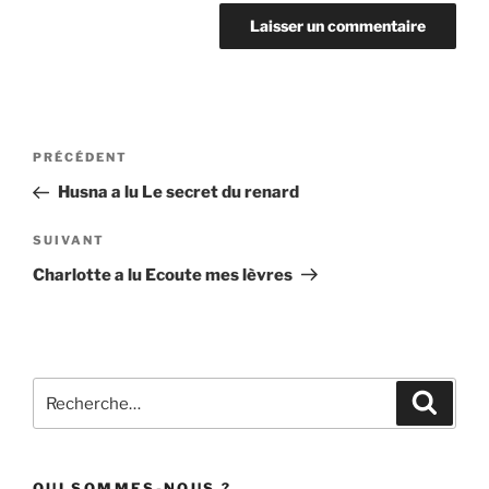
Navigation
Article
PRÉCÉDENT
de
précédent
Husna a lu Le secret du renard
l’article
Article
SUIVANT
suivant
Charlotte a lu Ecoute mes lèvres
Recherche
Recher
pour
:
QUI SOMMES-NOUS ?