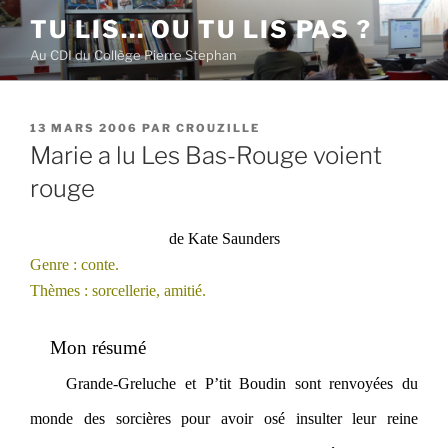
Aller
TU LIS… OU TU LIS PAS ?
au
Au CDI du Collège Pierre Stephan
contenu
principal
PUBLIÉ
13 MARS 2006
PAR
CROUZILLE
LE
Marie a lu Les Bas-Rouge voient
rouge
de Kate Saunders
Genre : conte.
Thèmes : sorcellerie, amitié.
Mon résumé
Grande-Greluche et P’tit Boudin sont renvoyées du
monde des sorcières pour avoir osé insulter leur reine