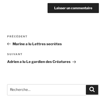
Navigation
Article
PRÉCÉDENT
de
précédent
Marine a lu Lettres secrètes
l’article
Article
SUIVANT
suivant
Adrien a lu Le gardien des Créatures
Recherche
Recher
pour
: