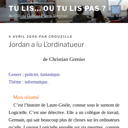
Aller
TU LIS… OU TU LIS PAS ?
au
Au CDI du Collège Pierre Stephan
contenu
principal
PUBLIÉ
4 AVRIL 2006
PAR
CROUZILLE
LE
Jordan a lu L’ordinatueur
de
Christian Grenier
Genres : policier, fantastique.
Thème : informatique.
Mon résumé
C’est l’histoire de Laure-Gisèle, connue sous le surnom de
Logicielle. C’est une détective. Elle a un collègue de travail,
Germain, qui sait beaucoup plus de choses sur les ordinateurs
qu’elle. Lorsque Logicielle enquête sur six meurtres, commis