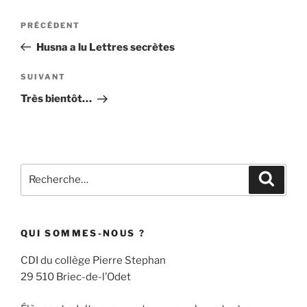
Navigation
Article
PRÉCÉDENT
de
précédent
Husna a lu Lettres secrètes
l’article
Article
SUIVANT
suivant
Très bientôt…
Recherche
Recher
pour
:
QUI SOMMES-NOUS ?
CDI du collège Pierre Stephan
29 510 Briec-de-l’Odet