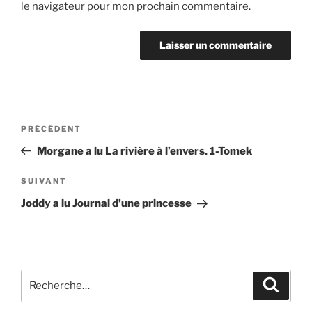
le navigateur pour mon prochain commentaire.
Navigation
Article
PRÉCÉDENT
de
précédent
Morgane a lu La rivière à l’envers. 1-Tomek
l’article
Article
SUIVANT
suivant
Joddy a lu Journal d’une princesse
Recherche
Recher
pour
: