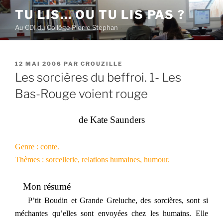
Aller
TU LIS… OU TU LIS PAS ?
au
Au CDI du Collège Pierre Stephan
contenu
principal
PUBLIÉ
12 MAI 2006
PAR
CROUZILLE
LE
Les sorcières du beffroi. 1- Les
Bas-Rouge voient rouge
de Kate Saunders
Genre : conte.
Thèmes : sorcellerie, relations humaines, humour.
Mon résumé
P’tit Boudin et Grande Greluche, des sorcières, sont si
méchantes qu’elles sont envoyées chez les humains. Elle