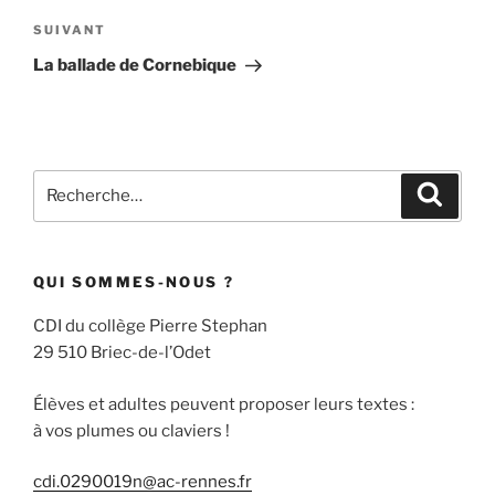
Article
SUIVANT
suivant
La ballade de Cornebique
Recherche
Recher
pour
:
QUI SOMMES-NOUS ?
CDI du collège Pierre Stephan
29 510 Briec-de-l’Odet
Élèves et adultes peuvent proposer leurs textes :
à vos plumes ou claviers !
cdi.0290019n@ac-rennes.fr