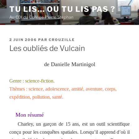
Aller
TU LIS… OU TU LIS PAS ?
au
Au CDI du Collège Pierre Stephan
contenu
principal
PUBLIÉ
2 JUIN 2006
PAR
CROUZILLE
LE
Les oubliés de Vulcain
de Danielle Martinigol
Genre : science-fiction.
Thèmes : science, adolescence, amitié, aventure, corps,
expédition, pollution, santé.
Mon résumé
Charley, un garçon de 15 ans, est un outil scientifique
conçu pour les conquêtes spatiales. Lorsqu’il apprend d’où il