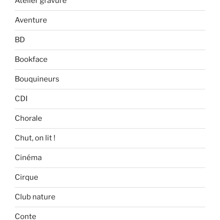
Atelier gravure
Aventure
BD
Bookface
Bouquineurs
CDI
Chorale
Chut, on lit !
Cinéma
Cirque
Club nature
Conte