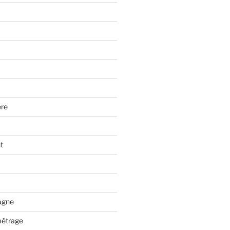
re
t
tagne
métrage