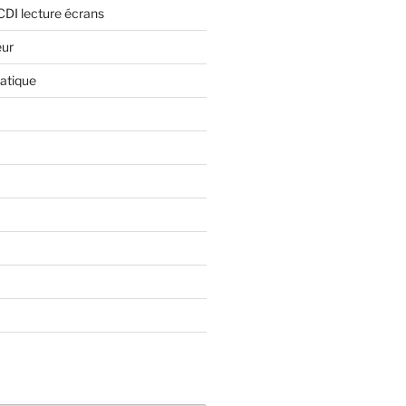
CDI lecture écrans
eur
atique