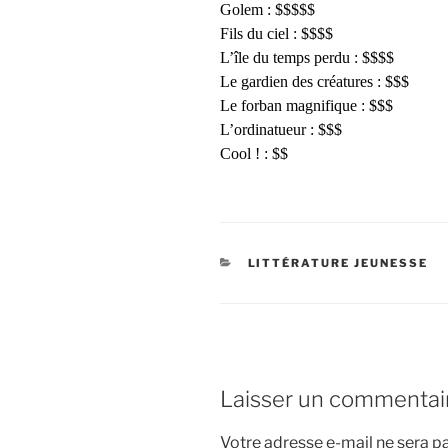
Golem : $$$$$
Fils du ciel : $$$$
L’île du temps perdu : $$$$
Le gardien des créatures : $$$
Le forban magnifique : $$$
L’ordinatueur : $$$
Cool ! : $$
CATÉGORIES
LITTÉRATURE JEUNESSE
Laisser un commentai
Votre adresse e-mail ne sera pa