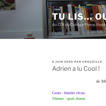
Aller
au
TU LIS… OU
contenu
principal
Au CDI du Collège Pierre Step
PUBLIÉ
6 JUIN 2006
PAR
CROUZILLE
LE
Adrien a lu Cool !
de M
Genre : histoire vécue.
Thèmes : sport, drame.