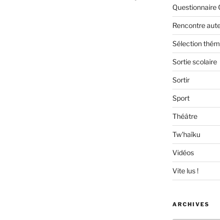
Questionnaire 
Rencontre aut
Sélection thém
Sortie scolaire
Sortir
Sport
Théâtre
Tw'haïku
Vidéos
Vite lus !
ARCHIVES