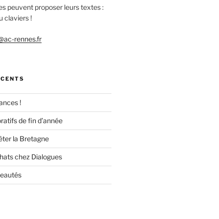
es peuvent proposer leurs textes :
 claviers !
ac-rennes.fr
ÉCENTS
ances !
ratifs de fin d’année
êter la Bretagne
chats chez Dialogues
veautés