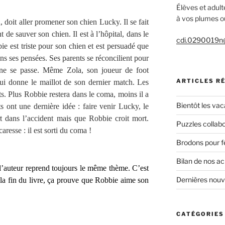
Élèves et adult
à vos plumes ou
oit aller promener son chien Lucky. Il se fait
 de sauver son chien. Il est à l’hôpital, dans le
cdi.0290019n@
ie est triste pour son chien et est persuadé que
dans ses pensées. Ses parents se réconcilient pour
ne se passe. Même Zola, son joueur de foot
ARTICLES R
 lui donne le maillot de son dernier match. Les
ts. Plus Robbie restera dans le coma, moins il a
Bientôt les vac
s ont une dernière idée : faire venir Lucky, le
t dans l’accident mais que Robbie croit mort.
Puzzles collabo
aresse : il est sorti du coma !
Brodons pour f
Bilan de nos a
l’auteur reprend toujours le même thème. C’est
Dernières nou
à la fin du livre, ça prouve que Robbie aime son
CATÉGORIES