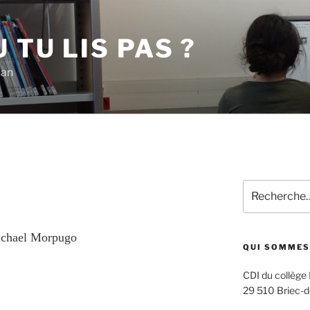
 TU LIS PAS ?
han
Recherche
pour
:
ichael Morpugo
QUI SOMMES
CDI du collège
29 510 Briec-d