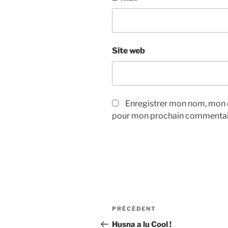
Site web
Enregistrer mon nom, mon e
pour mon prochain commentai
Navigation
Article
PRÉCÉDENT
de
précédent
Husna a lu Cool !