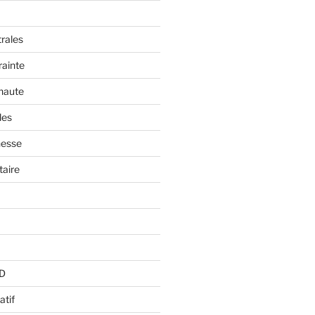
trales
rainte
 haute
les
nesse
aire
BD
atif