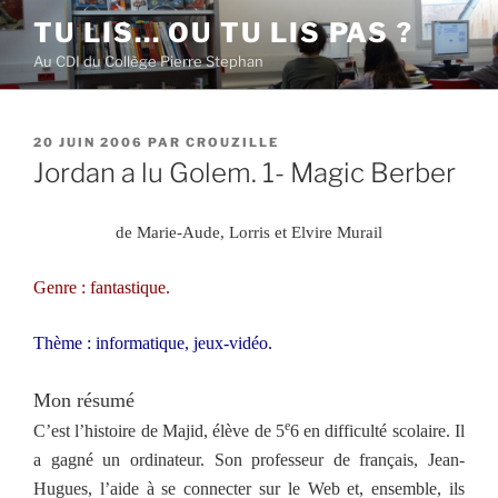
Aller
TU LIS… OU TU LIS PAS ?
au
Au CDI du Collège Pierre Stephan
contenu
principal
PUBLIÉ
20 JUIN 2006
PAR
CROUZILLE
LE
Jordan a lu Golem. 1- Magic Berber
de
Marie-Aude, Lorris et Elvire Murail
Genre : fantastique.
Thème : informatique, jeux-vidéo.
Mon résumé
e
C’est l’histoire de Majid, élève de 5
6 en difficulté scolaire. Il
a gagné un ordinateur. Son professeur de français, Jean-
Hugues, l’aide à se connecter sur le Web et, ensemble, ils