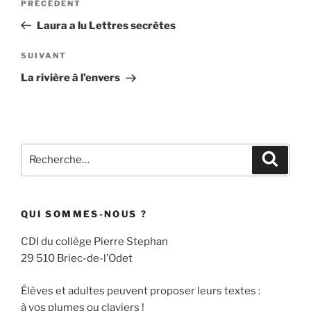
Article
PRÉCÉDENT
de
précédent
Laura a lu Lettres secrètes
l’article
Article
SUIVANT
suivant
La rivière à l’envers
Recherche
Recher
pour
:
QUI SOMMES-NOUS ?
CDI du collège Pierre Stephan
29 510 Briec-de-l’Odet
Élèves et adultes peuvent proposer leurs textes :
à vos plumes ou claviers !