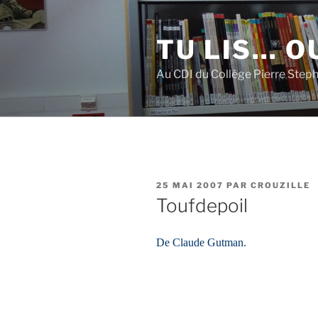
Aller
au
TU LIS… OU
contenu
principal
Au CDI du Collège Pierre Step
PUBLIÉ
25 MAI 2007
PAR
CROUZILLE
LE
Toufdepoil
De Claude Gutman.