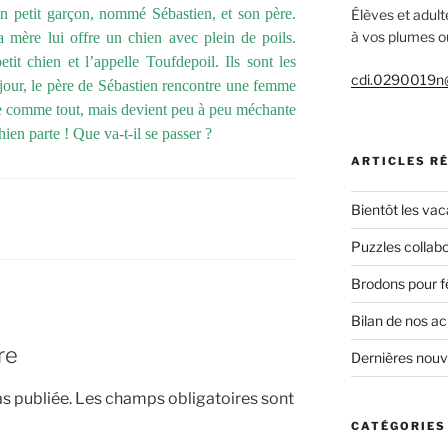
petit garçon, nommé Sébastien, et son père.
Élèves et adult
à vos plumes ou
a mère lui offre un chien avec plein de poils.
tit chien et l’appelle Toufdepoil. Ils sont les
cdi.0290019n@
jour, le père de Sébastien rencontre une femme
lle comme tout, mais devient peu à peu méchante
ien parte ! Que va-t-il se passer ?
ARTICLES R
Bientôt les vac
Puzzles collabo
Brodons pour f
Bilan de nos a
re
Dernières nou
s publiée.
Les champs obligatoires sont
CATÉGORIES