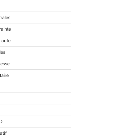
trales
rainte
 haute
les
nesse
aire
BD
atif