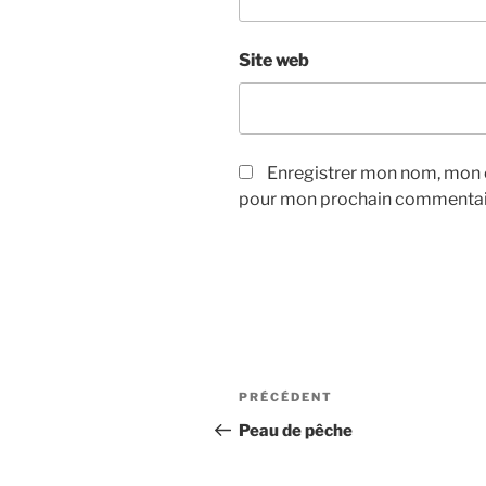
Site web
Enregistrer mon nom, mon e
pour mon prochain commentai
Navigation
Article
PRÉCÉDENT
de
précédent
Peau de pêche
l’article