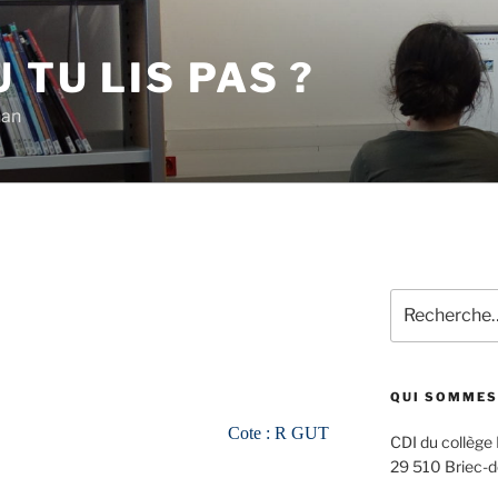
 TU LIS PAS ?
han
Recherche
pour
:
QUI SOMMES
Cote : R GUT
CDI du collège
29 510 Briec-d