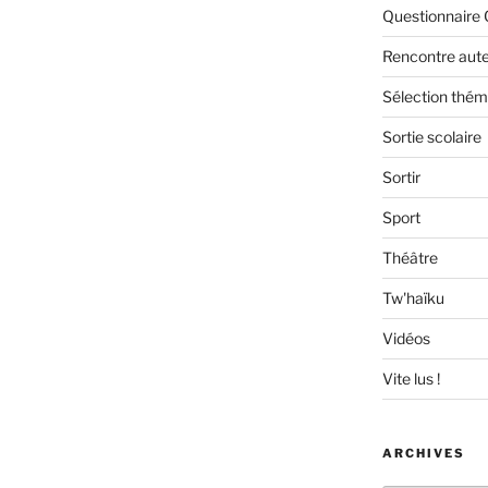
Questionnaire 
Rencontre aut
Sélection thém
Sortie scolaire
Sortir
Sport
Théâtre
Tw'haïku
Vidéos
Vite lus !
ARCHIVES