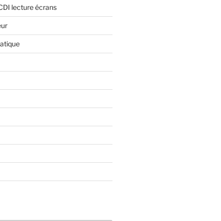
CDI lecture écrans
eur
atique