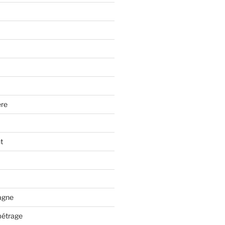
re
t
tagne
métrage