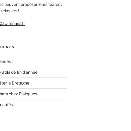
es peuvent proposer leurs textes :
 claviers !
ac-rennes.fr
ÉCENTS
ances !
ratifs de fin d’année
êter la Bretagne
chats chez Dialogues
veautés