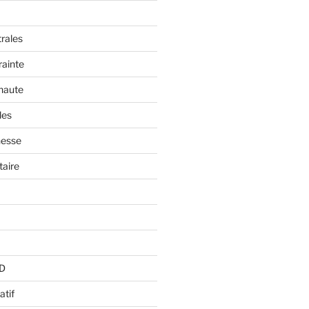
trales
rainte
 haute
les
nesse
aire
BD
atif