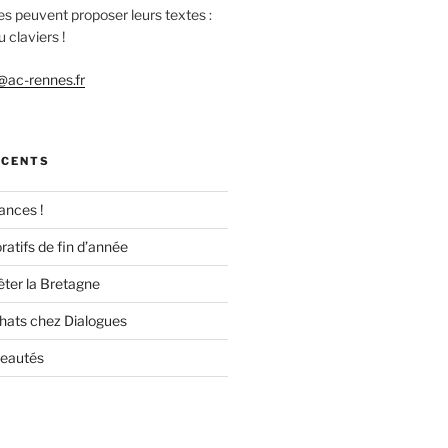
es peuvent proposer leurs textes :
 claviers !
ac-rennes.fr
ÉCENTS
ances !
ratifs de fin d’année
êter la Bretagne
chats chez Dialogues
veautés