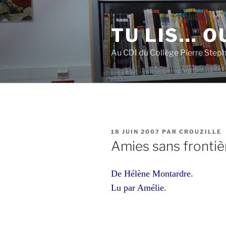
Aller
au
TU LIS… OU
contenu
principal
Au CDI du Collège Pierre Step
PUBLIÉ
18 JUIN 2007
PAR
CROUZILLE
LE
Amies sans frontiè
De Hélène Montardre.
Lu par Amélie.