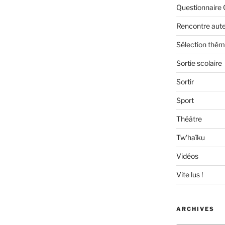
Questionnaire 
Rencontre aut
Sélection thém
Sortie scolaire
Sortir
Sport
Théâtre
Tw'haïku
Vidéos
Vite lus !
ARCHIVES