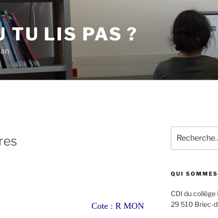
 TU LIS PAS ?
han
Recherche
res
pour
:
QUI SOMMES
CDI du collège
29 510 Briec-d
Cote : R MON