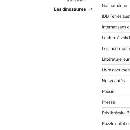
SUIVANT
Article
Grainothèque
suivant
Les dinosaures
IDD Terres aus
Internet sans c
Lecture à voix
Les Incorruptib
Littérature jeu
Livre document
Nouveautés
Poésie
Presse
Prix littéraire 
Puzzle collabor