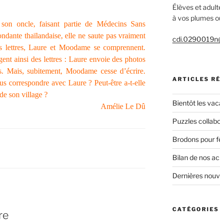
Élèves et adult
à vos plumes ou
n oncle, faisant partie de Médecins Sans
ondante thaïlandaise, elle ne saute pas vraiment
cdi.0290019n@
res lettres, Laure et Moodame se comprennent.
ent ainsi des lettres : Laure envoie des photos
. Mais, subitement, Moodame cesse d’écrire.
ARTICLES R
us correspondre avec Laure ? Peut-être a-t-elle
de son village ?
Bientôt les vac
Amélie Le Dû
Puzzles collabo
Brodons pour f
Bilan de nos a
Dernières nou
CATÉGORIES
re