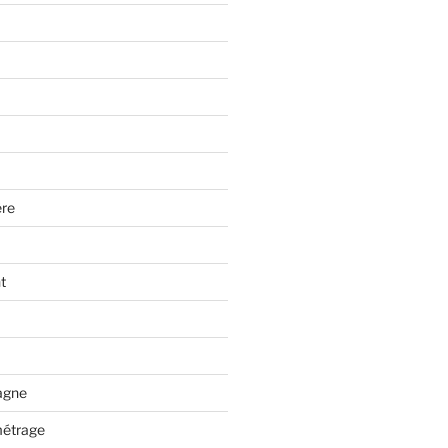
re
t
tagne
métrage