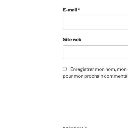
E-mail
*
Site web
Enregistrer mon nom, mon e
pour mon prochain commentai
Navigation