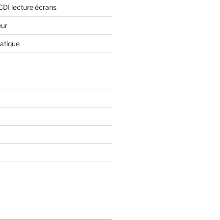
CDI lecture écrans
eur
atique