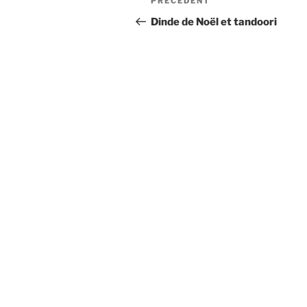
Article
PRÉCÉDENT
de
précédent
Dinde de Noël et tandoori
l’article