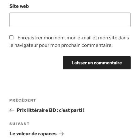
Site web
Enregistrer mon nom, mon e-mail et mon site dans
le navigateur pour mon prochain commentaire.
Navigation
Article
PRÉCÉDENT
de
précédent
Prix littéraire BD : c’est parti !
l’article
Article
SUIVANT
suivant
Le voleur de rapaces