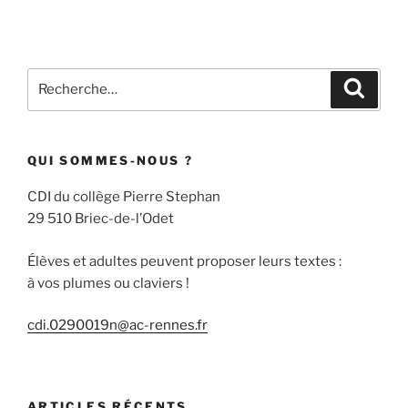
Recherche
Recher
pour
:
QUI SOMMES-NOUS ?
CDI du collège Pierre Stephan
29 510 Briec-de-l’Odet
Élèves et adultes peuvent proposer leurs textes :
à vos plumes ou claviers !
cdi.0290019n@ac-rennes.fr
ARTICLES RÉCENTS