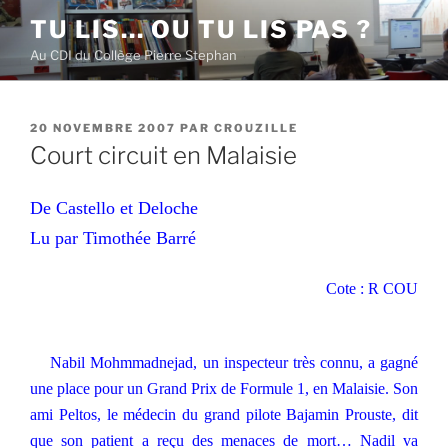
Aller
TU LIS… OU TU LIS PAS ?
au
Au CDI du Collège Pierre Stephan
contenu
principal
PUBLIÉ
20 NOVEMBRE 2007
PAR
CROUZILLE
LE
Court circuit en Malaisie
De Castello et Deloche
Lu par Timothée Barré
Cote : R COU
Nabil Mohmmadnejad, un inspecteur très connu, a gagné
une place pour un Grand Prix de Formule 1, en Malaisie. Son
ami Peltos, le médecin du grand pilote Bajamin Prouste, dit
que son patient a reçu des menaces de mort… Nadil va