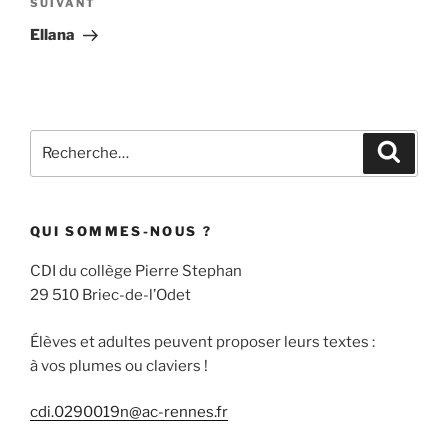
Article
SUIVANT
suivant
Ellana
Recherche
Recher
pour
:
QUI SOMMES-NOUS ?
CDI du collège Pierre Stephan
29 510 Briec-de-l’Odet
Élèves et adultes peuvent proposer leurs textes :
à vos plumes ou claviers !
cdi.0290019n@ac-rennes.fr