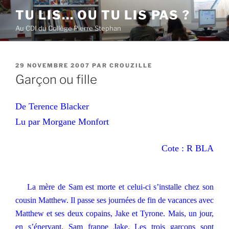
Aller
TU LIS… OU TU LIS PAS ?
au
Au CDI du Collège Pierre Stephan
contenu
principal
PUBLIÉ
29 NOVEMBRE 2007
PAR
CROUZILLE
LE
Garçon ou fille
De Terence Blacker
Lu par Morgane Monfort
Cote : R BLA
La mère de Sam est morte et celui-ci s’installe chez son
cousin Matthew. Il passe ses journées de fin de vacances avec
Matthew et ses deux copains, Jake et Tyrone. Mais, un jour,
en s’énervant, Sam frappe Jake. Les trois garçons sont