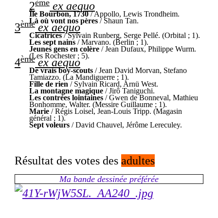
ème
2
ex aequo
Île Bourbon, 1730
/ Appollo, Lewis Trondheim.
Là où vont nos pères
/ Shaun Tan.
ème
3
ex aequo
Cicatrices
/ Sylvain Runberg, Serge Pellé. (Orbital ; 1).
Les sept nains
/ Marvano. (Berlin ; 1).
Jeunes gens en colère
/ Jean Dufaux, Philippe Wurm.
(Les Rochester ; 5).
ème
4
ex aequo
De vrais boy-scouts
/ Jean David Morvan, Stefano
Tamiazzo. (La Mandiguerre ; 1).
Fille de rien
/ Sylvain Ricard, Arnü West.
La montagne magique
/ Jirô Taniguchi.
Les contrées lointaines
/ Gwen de Bonneval, Mathieu
Bonhomme, Walter. (Messire Guillaume ; 1).
Marie
/ Régis Loisel, Jean-Louis Tripp. (Magasin
général ; 1).
Sept voleurs
/ David Chauvel, Jérôme Lereculey.
Résultat des votes des
adultes
Ma bande dessinée préférée