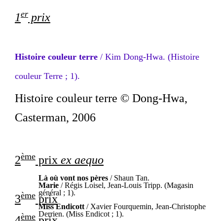
er
1
prix
Histoire couleur terre
/ Kim Dong-Hwa. (Histoire
couleur Terre ; 1).
Histoire couleur terre
© Dong-Hwa,
Casterman, 2006
ème
2
prix
ex aequo
Là où vont nos pères
/ Shaun Tan.
Marie
/ Régis Loisel, Jean-Louis Tripp. (Magasin
général ; 1).
ème
3
prix
Miss Endicott
/ Xavier Fourquemin, Jean-Christophe
Derrien. (Miss Endicot ; 1).
ème
4
prix