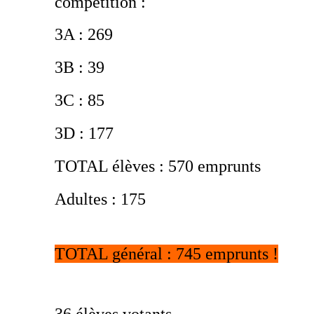
compétition :
3A : 269
3B : 39
3C : 85
3D : 177
TOTAL élèves : 570 emprunts
Adultes : 175
TOTAL général : 745 emprunts !