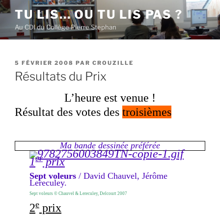
Aller
TU LIS… OU TU LIS PAS ?
au
Au CDI du Collège Pierre Stephan
contenu
principal
PUBLIÉ
5 FÉVRIER 2008
PAR
CROUZILLE
LE
Résultats du Prix
L’heure est venue !
Résultat des votes des
troisièmes
Ma bande dessinée préférée
er
1
prix
Sept voleurs
/ David Chauvel, Jérôme
Lereculey.
Sept voleurs © Chauvel & Lereculey, Delcourt 2007
e
2
prix