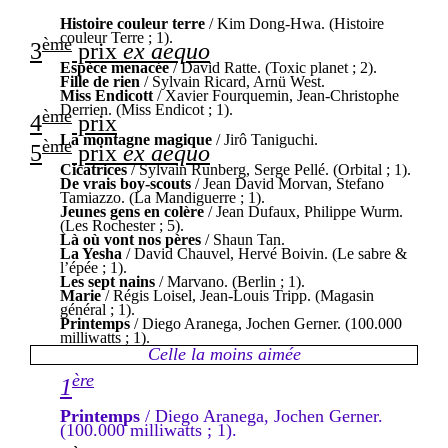
Histoire couleur terre
/ Kim Dong-Hwa. (Histoire
couleur Terre ; 1).
ème
3
prix
ex aequo
Espèce menacée
/ David Ratte. (Toxic planet ; 2).
Fille de rien
/ Sylvain Ricard, Arnü West.
Miss Endicott
/ Xavier Fourquemin, Jean-Christophe
Derrien. (Miss Endicot ; 1).
ème
4
prix
La montagne magique
/ Jirô Taniguchi.
ème
5
prix
ex aequo
Cicatrices
/ Sylvain Runberg, Serge Pellé. (Orbital ; 1).
De vrais boy-scouts
/ Jean David Morvan, Stefano
Tamiazzo. (La Mandiguerre ; 1).
Jeunes gens en colère
/ Jean Dufaux, Philippe Wurm.
(Les Rochester ; 5).
Là où vont nos pères
/ Shaun Tan.
La Yesha
/ David Chauvel, Hervé Boivin. (Le sabre &
l’épée ; 1).
Les sept nains
/ Marvano. (Berlin ; 1).
Marie
/ Régis Loisel, Jean-Louis Tripp. (Magasin
général ; 1).
Printemps
/ Diego Aranega, Jochen Gerner. (100.000
milliwatts ; 1).
Celle la moins aimée
ère
1
Printemps
/ Diego Aranega, Jochen Gerner.
(100.000 milliwatts ; 1).