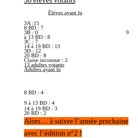
36 élèves votants
Élèves ayant lu
3A :15
8 BD : 7
3B : 0
9
à 13 BD : 8
3C : 7
14 à 19 BD : 13
3D : 12
20 BD : 8
Classe inconnue : 2
13 adultes votants
Adultes ayant lu
8 BD : 4
9 à 13 BD : 4
14 à 19 BD : 3
20 BD : 2
Alors… à suivre l’année prochaine
avec l’édition n°2 !