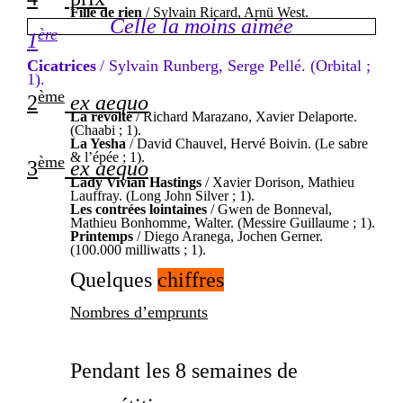
Fille de rien
/ Sylvain Ricard, Arnü West.
Celle la moins aimée
ère
1
Cicatrices
/ Sylvain Runberg, Serge Pellé. (Orbital ;
1).
ème
2
ex aequo
La révolte
/ Richard Marazano, Xavier Delaporte.
(Chaabi ; 1).
La Yesha
/ David Chauvel, Hervé Boivin. (Le sabre
& l’épée ; 1).
ème
3
ex aequo
Lady Vivian Hastings
/ Xavier Dorison, Mathieu
Lauffray. (Long John Silver ; 1).
Les contrées lointaines
/ Gwen de Bonneval,
Mathieu Bonhomme, Walter. (Messire Guillaume ; 1).
Printemps
/ Diego Aranega, Jochen Gerner.
(100.000 milliwatts ; 1).
Quelques
chiffres
Nombres d’emprunts
Pendant les 8 semaines de