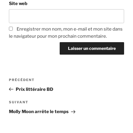
Site web
Enregistrer mon nom, mon e-mail et mon site dans
le navigateur pour mon prochain commentaire.
Navigation
Article
PRÉCÉDENT
de
précédent
Prix littéraire BD
l’article
Article
SUIVANT
suivant
Molly Moon arrête le temps