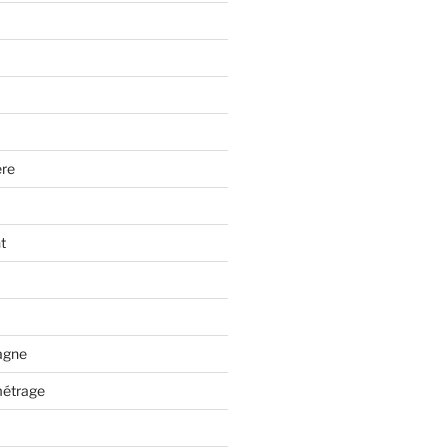
re
t
tagne
métrage