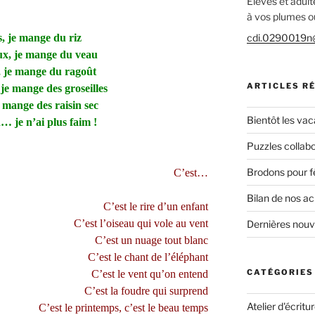
Élèves et adult
à vos plumes ou
cdi.0290019n@
s, je mange du riz
x, je mange du veau
 je mange du ragoût
ARTICLES R
 je mange des groseilles
e mange des raisin sec
Bientôt les vac
… je n’ai plus faim !
Puzzles collabo
Brodons pour f
C’est…
Bilan de nos a
C’est le rire d’un enfant
C’est l’oiseau qui vole au vent
Dernières nou
C’est un nuage tout blanc
C’est le chant de l’éléphant
CATÉGORIES
C’est le vent qu’on entend
C’est la foudre qui surprend
Atelier d'écritu
C’est le printemps, c’est le beau temps