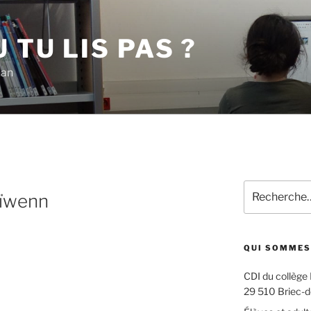
 TU LIS PAS ?
han
Recherche
ïwenn
pour
:
QUI SOMMES
CDI du collège
29 510 Briec-d