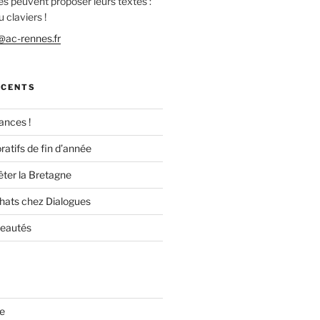
es peuvent proposer leurs textes :
 claviers !
ac-rennes.fr
ÉCENTS
ances !
ratifs de fin d’année
êter la Bretagne
chats chez Dialogues
veautés
re