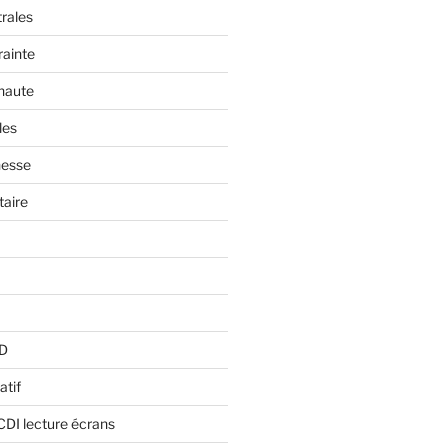
trales
rainte
 haute
les
nesse
aire
BD
atif
CDI lecture écrans