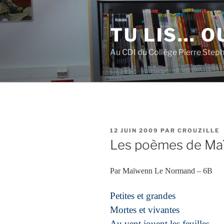
Aller
au
TU LIS… OU
contenu
principal
Au CDI du Collège Pierre Step
PUBLIÉ
12 JUIN 2009
PAR
CROUZILLE
LE
Les poèmes de Ma
Par Maïwenn Le Normand – 6B
Petites et grandes
Mortes et vivantes
Au vent jouent les feuilles