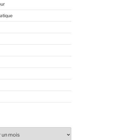
eur
atique