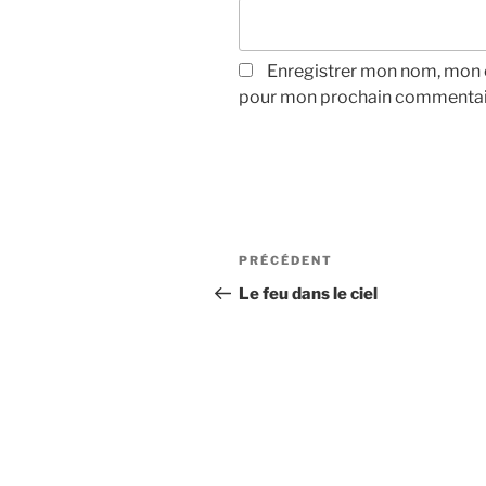
Enregistrer mon nom, mon e
pour mon prochain commentai
Navigation
Article
PRÉCÉDENT
de
précédent
Le feu dans le ciel
l’article