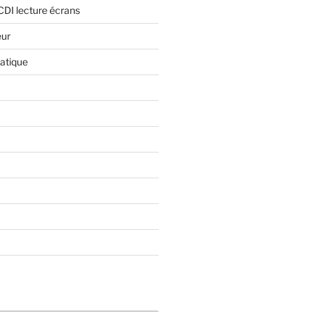
CDI lecture écrans
eur
atique