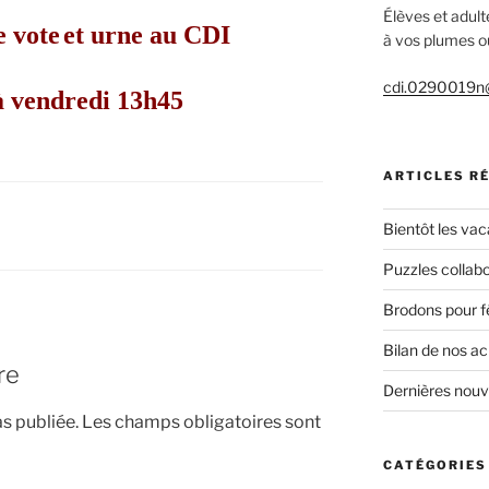
Élèves et adult
e vote
et urne au CDI
à vos plumes ou
cdi.0290019n@
à vendredi 13h45
ARTICLES R
Bientôt les vac
Puzzles collabo
Brodons pour f
Bilan de nos a
re
Dernières nou
s publiée.
Les champs obligatoires sont
CATÉGORIES