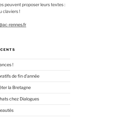
es peuvent proposer leurs textes :
 claviers !
ac-rennes.fr
ÉCENTS
ances !
ratifs de fin d’année
êter la Bretagne
chats chez Dialogues
veautés