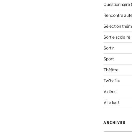
Questionnaire 
Rencontre aut
Sélection thém
Sortie scolaire
Sortir
Sport
Théâtre
Tw'haïku
Vidéos
Vite lus !
ARCHIVES