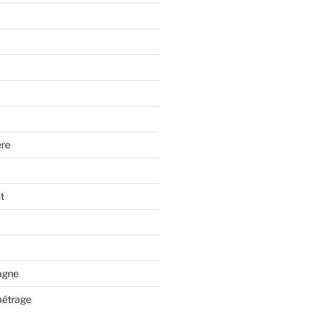
re
t
tagne
métrage