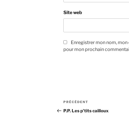
Site web
Enregistrer mon nom, mon e
pour mon prochain commentai
Navigation
Article
PRÉCÉDENT
de
précédent
P.P. Les p’tits cailloux
l’article