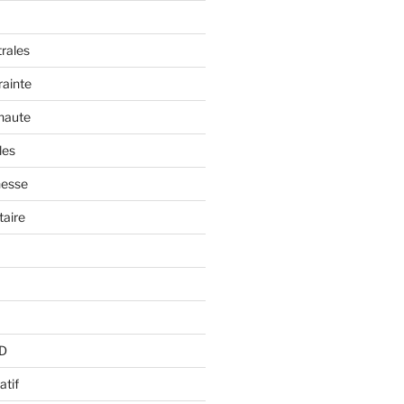
trales
rainte
 haute
les
nesse
aire
BD
atif