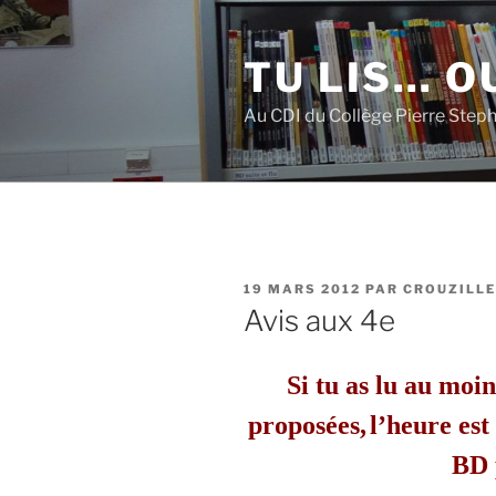
Aller
au
TU LIS… OU
contenu
principal
Au CDI du Collège Pierre Step
PUBLIÉ
19 MARS 2012
PAR
CROUZILLE
LE
Avis aux 4e
Si tu as lu au moin
proposées,
l’heure est
BD 