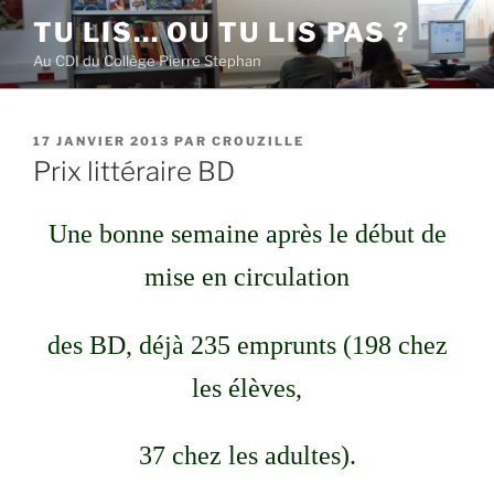
Aller
TU LIS… OU TU LIS PAS ?
au
Au CDI du Collège Pierre Stephan
contenu
principal
PUBLIÉ
17 JANVIER 2013
PAR
CROUZILLE
LE
Prix littéraire BD
Une bonne semaine après le début de
mise en circulation
des BD, déjà 235 emprunts (198 chez
les élèves,
37 chez les adultes).