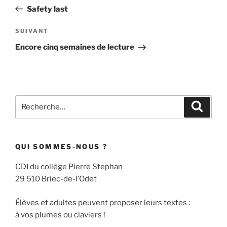
de
précédent
Safety last
l’article
Article
SUIVANT
suivant
Encore cinq semaines de lecture
Recherche
Recher
pour
:
QUI SOMMES-NOUS ?
CDI du collège Pierre Stephan
29 510 Briec-de-l’Odet
Élèves et adultes peuvent proposer leurs textes :
à vos plumes ou claviers !