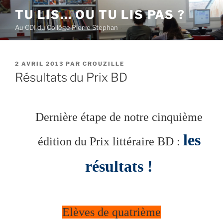
Aller
TU LIS… OU TU LIS PAS ?
au
Au CDI du Collège Pierre Stephan
contenu
principal
PUBLIÉ
2 AVRIL 2013
PAR
CROUZILLE
LE
Résultats du Prix BD
Dernière étape de notre cinquième
les
édition du Prix littéraire BD :
résultats !
Elèves de quatrième