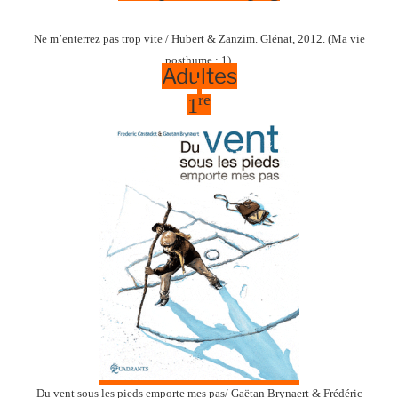
Ne m’enterrez pas trop vite / Hubert & Zanzim. Glénat, 2012. (Ma vie
posthume ; 1).
Adultes
re
1
Du vent sous les pieds emporte mes pas
/ Gaëtan Brynaert & Frédéric