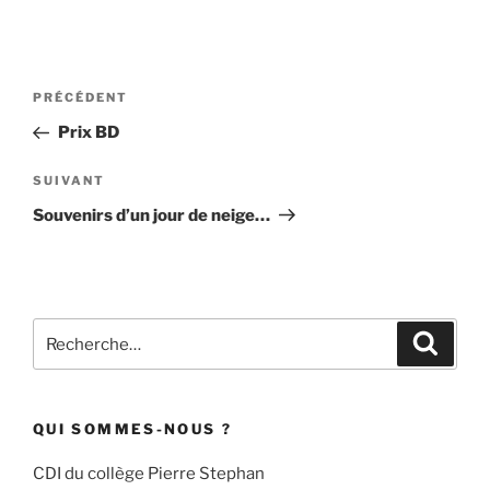
Navigation
Article
PRÉCÉDENT
de
précédent
Prix BD
l’article
Article
SUIVANT
suivant
Souvenirs d’un jour de neige…
Recherche
Recher
pour
:
QUI SOMMES-NOUS ?
CDI du collège Pierre Stephan