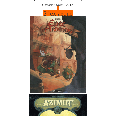
Castadot. Soleil, 2012.
e
2
ex aequo