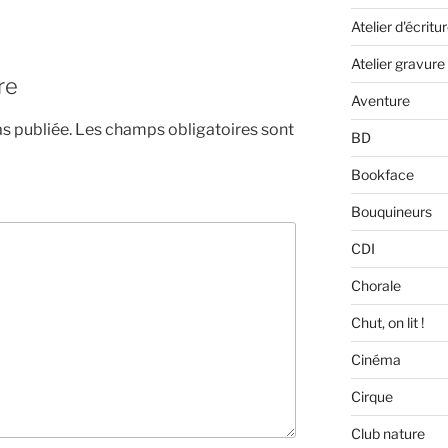
Atelier d'écritu
Atelier gravure
re
Aventure
s publiée.
Les champs obligatoires sont
BD
Bookface
Bouquineurs
CDI
Chorale
Chut, on lit !
Cinéma
Cirque
Club nature