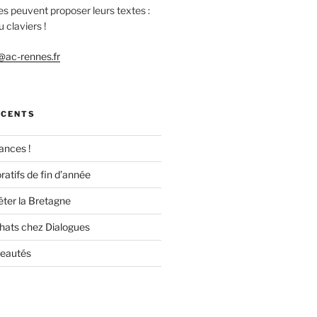
es peuvent proposer leurs textes :
 claviers !
ac-rennes.fr
ÉCENTS
ances !
ratifs de fin d’année
êter la Bretagne
chats chez Dialogues
veautés