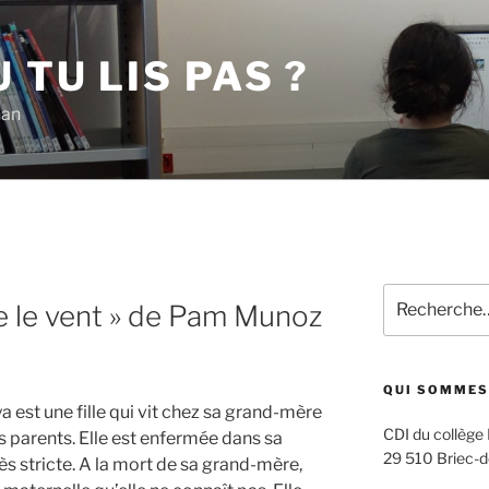
 TU LIS PAS ?
han
E
Recherche
re le vent » de Pam Munoz
pour
:
QUI SOMMES
ya est une fille qui vit chez sa grand-mère
CDI du collège
s parents. Elle est enfermée dans sa
29 510 Briec-d
s stricte. A la mort de sa grand-mère,