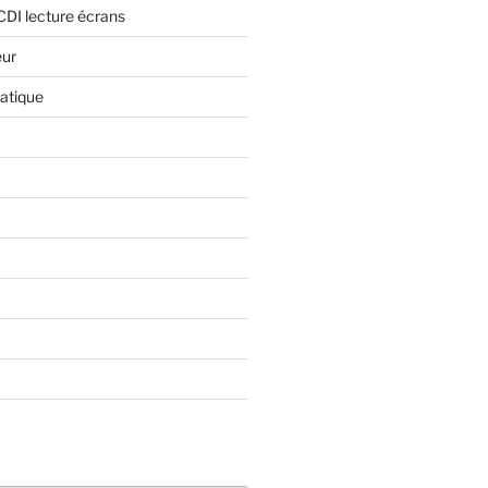
CDI lecture écrans
eur
atique