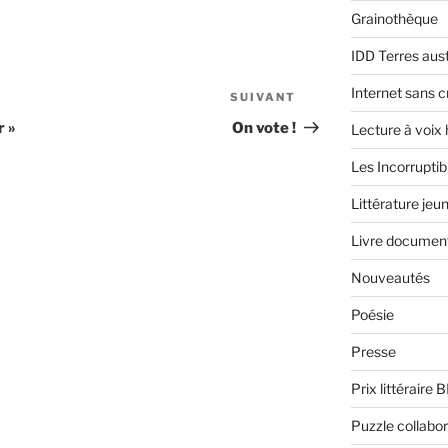
Grainothèque
IDD Terres aus
Internet sans c
SUIVANT
Article
suivant
r »
On vote !
Lecture à voix
Les Incorruptib
Littérature jeu
Livre document
Nouveautés
Poésie
Presse
Prix littéraire 
Puzzle collabor