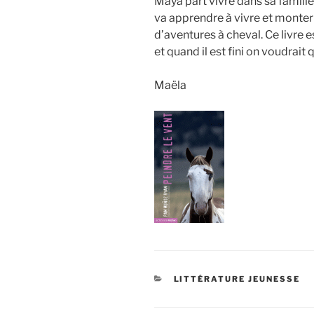
Maya part vivre dans sa famille 
va apprendre à vivre et monter à
d’aventures à cheval. Ce livre 
et quand il est fini on voudrait
Maëla
CATÉGORIES
LITTÉRATURE JEUNESSE