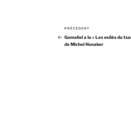
Navigation
Article
PRÉCÉDENT
de
précédent
Gamaliel a lu « Les exilés du tsa
de Michel Honaker
l’article