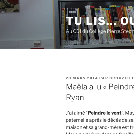
Aller
au
TU LIS… OU
contenu
principal
Au CDI du Collège Pierre Step
PUBLIÉ
20 MARS 2014
PAR
CROUZILL
LE
Maëla a lu « Peind
Ryan
J’ai aimé “
Peindre le vent
”. Ma
paternelle après le décès de se
maison et sa grand-mère est trè