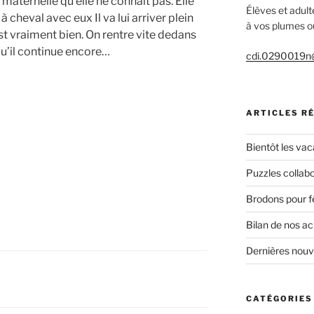
maternelle qu’elle ne connaît pas. Elle
Élèves et adult
 cheval avec eux Il va lui arriver plein
à vos plumes ou
est vraiment bien. On rentre vite dedans
 qu’il continue encore…
cdi.0290019n@
ARTICLES R
Bientôt les vac
Puzzles collabo
Brodons pour f
Bilan de nos a
Dernières nou
CATÉGORIES