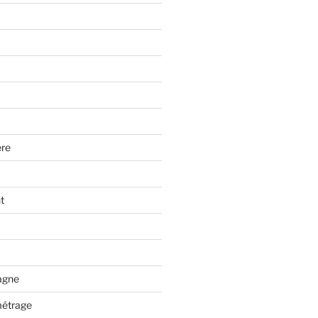
re
t
tagne
métrage