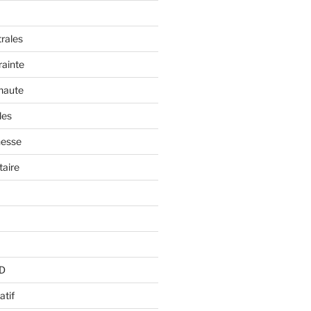
trales
rainte
 haute
les
nesse
aire
BD
atif