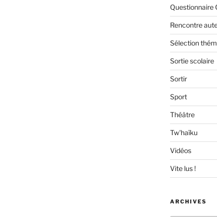
Questionnaire 
Rencontre aut
Sélection thém
Sortie scolaire
Sortir
Sport
Théâtre
Tw'haïku
Vidéos
Vite lus !
ARCHIVES