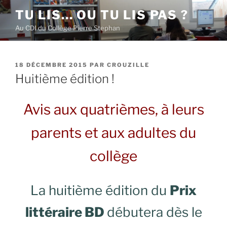
Aller
TU LIS… OU TU LIS PAS ?
au
Au CDI du Collège Pierre Stephan
contenu
principal
PUBLIÉ
18 DÉCEMBRE 2015
PAR
CROUZILLE
LE
Huitième édition !
Avis aux quatrièmes, à leurs
parents et aux adultes du
collège
La huitième édition du
Prix
littéraire BD
débutera dès le