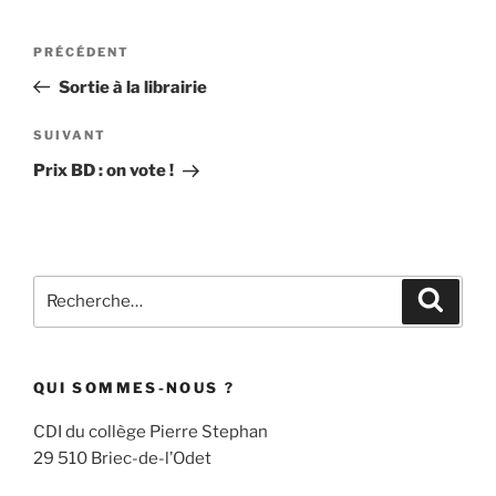
Navigation
Article
PRÉCÉDENT
de
précédent
Sortie à la librairie
l’article
Article
SUIVANT
suivant
Prix BD : on vote !
Recherche
Recher
pour
:
QUI SOMMES-NOUS ?
CDI du collège Pierre Stephan
29 510 Briec-de-l’Odet