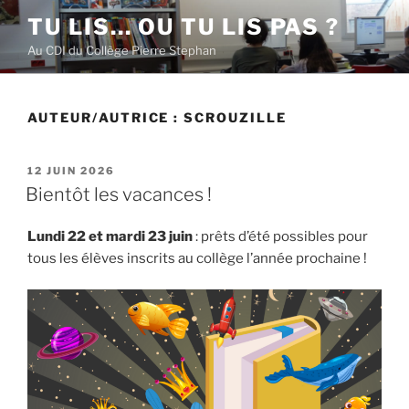
Aller
TU LIS… OU TU LIS PAS ?
au
Au CDI du Collège Pierre Stephan
contenu
principal
AUTEUR/AUTRICE :
SCROUZILLE
PUBLIÉ
12 JUIN 2026
LE
Bientôt les vacances !
Lundi 22 et mardi 23 juin
: prêts d’été possibles pour
tous les élèves inscrits au collège l’année prochaine !