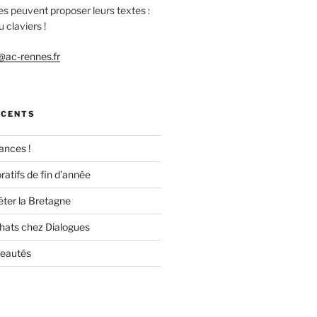
es peuvent proposer leurs textes :
 claviers !
ac-rennes.fr
ÉCENTS
ances !
ratifs de fin d’année
êter la Bretagne
chats chez Dialogues
veautés