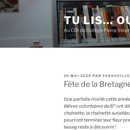
Aller
au
TU LIS… OU
contenu
principal
Au CDI du Collège Pierre Step
PUBLIÉ
20 MAI 2025
PAR
SCROUZILLE
LE
Fête de la Bretagne
Une parfaite mixité cette année 
e
élèves volontaires de 6
ont dé
chaînette, la chaînette surjetée, 
pourront terminer leur fleur pri
laouig reste à découvrir !