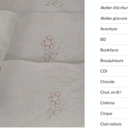
Atelier d'écritu
Atelier gravure
Aventure
BD
Bookface
Bouquineurs
CDI
Chorale
Chut, on lit !
Cinéma
Cirque
Club nature