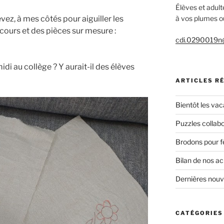
Élèves et adult
ez, à mes côtés pour aiguiller les
à vos plumes ou
 cours et des pièces sur mesure :
cdi.0290019n@
idi au collège ? Y aurait-il des élèves
ARTICLES R
Bientôt les vac
Puzzles collabo
Brodons pour f
Bilan de nos a
Dernières nou
CATÉGORIES