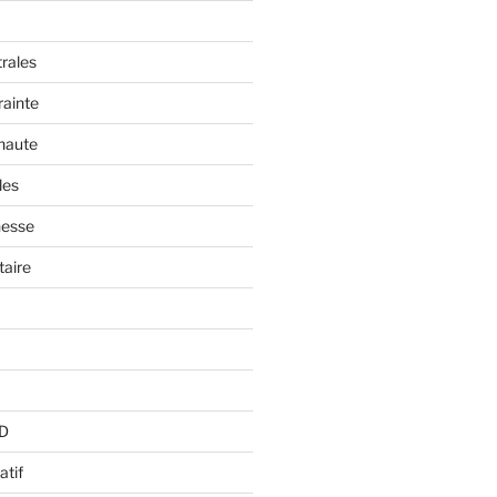
trales
rainte
 haute
les
nesse
aire
BD
atif