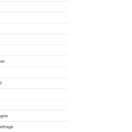
re
t
tagne
métrage