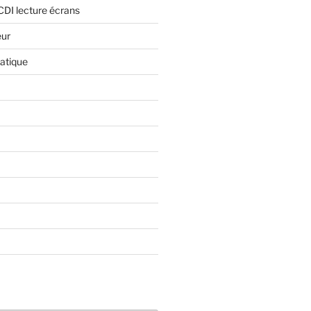
CDI lecture écrans
eur
atique