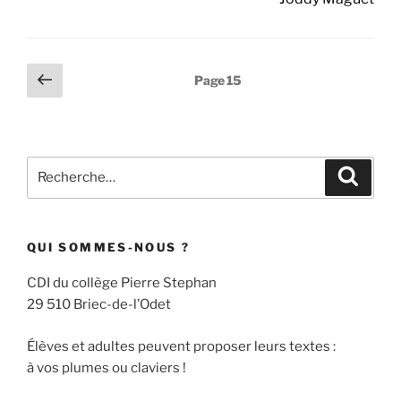
Pagination
Page
Page
15
précédente
des
publications
Recherche
Recher
pour
:
QUI SOMMES-NOUS ?
CDI du collège Pierre Stephan
29 510 Briec-de-l’Odet
Élèves et adultes peuvent proposer leurs textes :
à vos plumes ou claviers !