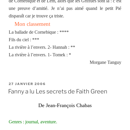
de Cornebique et de Lem, alors que les Griffues sont là : c’est
une preuve d’amitié. Je n’ai pas aimé quand le petit Pié
disparaît car je trouve ça triste.
Mon classement
La ballade de Cornebique : ****
Fils du ciel : ***
La rivière à l’envers. 2- Hannah : **
La rivière à l’envers. 1- Tomek : *
Morgane Tanguy
PUBLIÉ
27 JANVIER 2006
LE
Fanny a lu Les secrets de Faith Green
De Jean-François Chabas
Genres : journal, aventure.