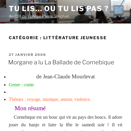
Aller
TU LIS… OU TU LIS PAS ?
au
Au CDI du Collège Pierre Stephan
contenu
principal
CATÉGORIE :
LITTÉRATURE JEUNESSE
PUBLIÉ
27 JANVIER 2006
LE
Morgane a lu La Ballade de Cornebique
de Jean-Claude Mourlevat
Genre : conte.
Thèmes : voyage, musique, amour, violence.
Mon résumé
Cornebique est un bouc qui vit au pays des boucs. Il adore
jouer du banjo et faire la fête le samedi soir ! Il vit