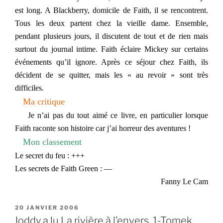
est long. A Blackberry, domicile de Faith, il se rencontrent.
Tous les deux partent chez la vieille dame. Ensemble,
pendant plusieurs jours, il discutent de tout et de rien mais
surtout du journal intime. Faith éclaire Mickey sur certains
événements qu’il i
gnore. Après ce séjour chez Faith, ils
décident de se quitter, mais les « au revoir » sont très
difficiles.
Ma critique
Je n’ai pas du tout aimé ce livre, en particulier lorsque
Faith raconte son histoire car j’ai horreur des aventures !
Mon classement
Le secret du feu : +++
Les secrets de Faith Green : —
Fanny Le Cam
PUBLIÉ
20 JANVIER 2006
LE
Joddy a lu La rivière à l’envers. 1-Tomek