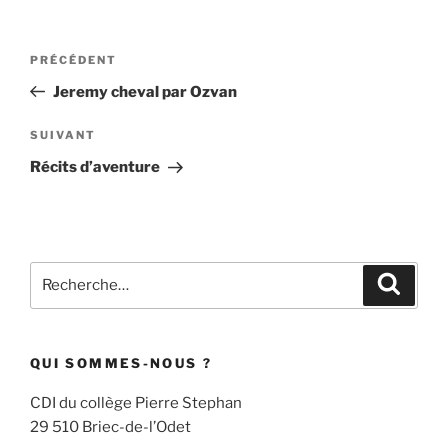
Navigation
Article
PRÉCÉDENT
de
précédent
Jeremy cheval par Ozvan
l’article
Article
SUIVANT
suivant
Récits d’aventure
Recherche
Recher
pour
:
QUI SOMMES-NOUS ?
CDI du collège Pierre Stephan
29 510 Briec-de-l’Odet