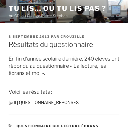
Aller
TU LIS… OU TU LIS PAS ?
au
Au CDI du Collège Pierre Stephan
contenu
principal
PUBLIÉ
8 SEPTEMBRE 2013
PAR
CROUZILLE
LE
Résultats du questionnaire
En fin d’année scolaire dernière, 240 élèves ont
répondu au questionnaire « La lecture, les
écrans et moi ».
Voici les résultats :
[pdf] QUESTIONNAIRE_REPONSES
CATÉGORIES
QUESTIONNAIRE CDI LECTURE ÉCRANS