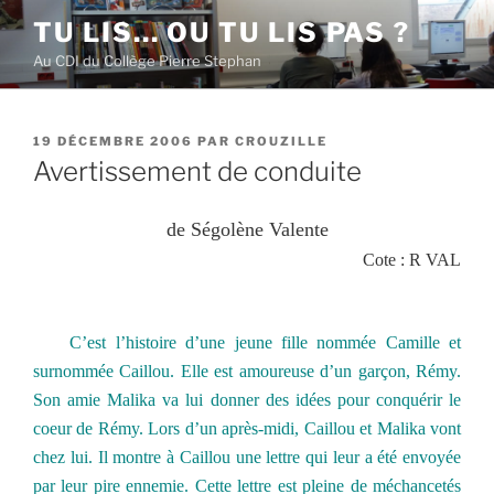
Aller
TU LIS… OU TU LIS PAS ?
au
Au CDI du Collège Pierre Stephan
contenu
principal
PUBLIÉ
19 DÉCEMBRE 2006
PAR
CROUZILLE
LE
Avertissement de conduite
de Ségolène Valente
Cote : R VAL
C’est l’histoire d’une jeune fille nommée Camille et
surnommée Caillou. Elle est amoureuse d’un garçon, Rémy.
Son amie Malika va lui donner des idées pour conquérir le
coeur de Rémy. Lors d’un après-midi, Caillou et Malika vont
chez lui. Il montre à Caillou une lettre qui leur a été envoyée
par leur pire ennemie. Cette lettre est pleine de méchancetés