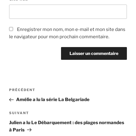
Enregistrer mon nom, mon e-mail et mon site dans
le navigateur pour mon prochain commentaire.
Navigation
Article
PRÉCÉDENT
de
précédent
Amélie a lu la série La Belgariade
l’article
Article
SUIVANT
suivant
Julien a lu Le Débarquement : des plages normandes
à Paris