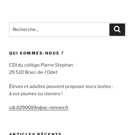
Recherche
Recher
pour
:
QUI SOMMES-NOUS ?
CDI du collège Pierre Stephan
29 510 Briec-de-l’Odet
Élèves et adultes peuvent proposer leurs textes :
à vos plumes ou claviers !
cdi.0290019n@ac-rennes.fr
ARTICLES RÉCENTS