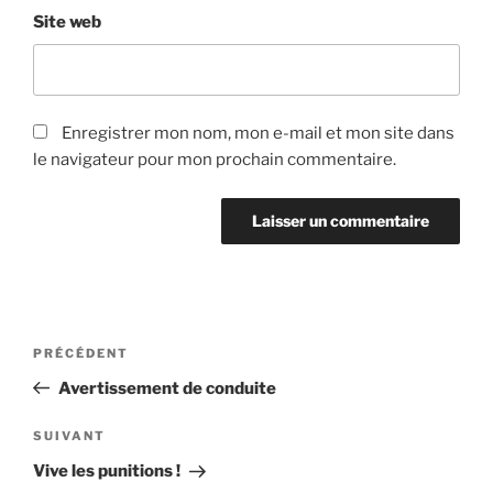
Site web
Enregistrer mon nom, mon e-mail et mon site dans
le navigateur pour mon prochain commentaire.
Navigation
Article
PRÉCÉDENT
de
précédent
Avertissement de conduite
l’article
Article
SUIVANT
suivant
Vive les punitions !