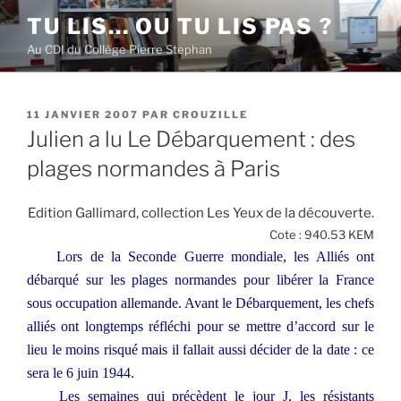
Aller
TU LIS… OU TU LIS PAS ?
au
Au CDI du Collège Pierre Stephan
contenu
principal
PUBLIÉ
11 JANVIER 2007
PAR
CROUZILLE
LE
Julien a lu Le Débarquement : des
plages normandes à Paris
Edition Gallimard, collection Les Yeux de la découverte.
Cote : 940.53 KEM
Lors de la Seconde Guerre mondiale, les Alliés ont
débarqué sur les plages normandes pour libérer la France
sous occupation allemande. Avant le Débarquement, les chefs
alliés ont longtemps réfléchi pour se mettre d’accord sur le
lieu le moins risqué mais il fallait aussi décider de la date : ce
sera le 6 juin 1944.
Les semaines qui précèdent le jour J, les résistants