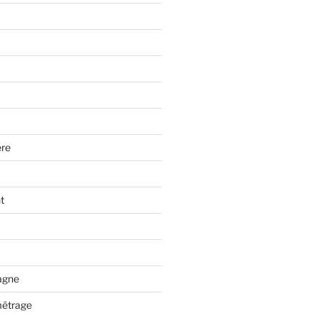
re
t
tagne
métrage