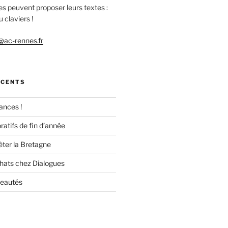
es peuvent proposer leurs textes :
 claviers !
ac-rennes.fr
ÉCENTS
ances !
ratifs de fin d’année
êter la Bretagne
chats chez Dialogues
veautés