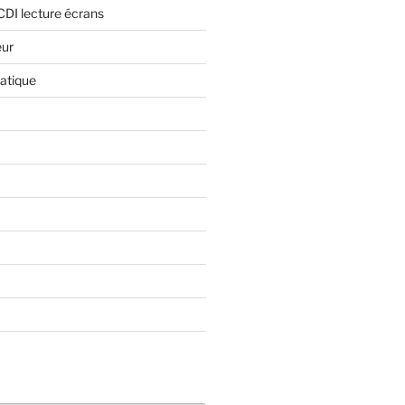
CDI lecture écrans
eur
atique