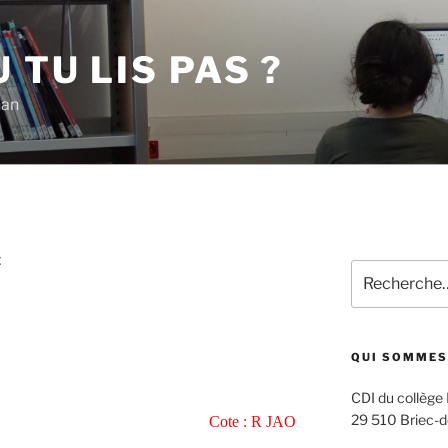
 TU LIS PAS ?
han
E
Recherche
pour
:
QUI SOMMES
CDI du collège
29 510 Briec-d
Cote : R JAO