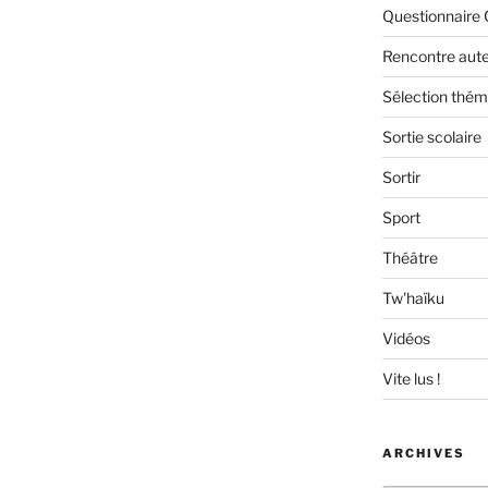
Questionnaire 
Rencontre aut
Sélection thém
Sortie scolaire
Sortir
Sport
Théâtre
Tw'haïku
Vidéos
Vite lus !
ARCHIVES