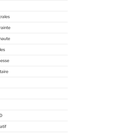
trales
rainte
 haute
les
nesse
aire
BD
atif