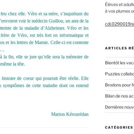
Élèves et adult
à vos plumes ou
u chez elle. Véro et sa mère, s’inquiétant du
nvoient voir le médecin Guillou, un ami de la
cdi.0290019n@
atteinte de la maladie d’Alzheimer. Véro et les
frère de Véro, est très fort en informatique et
os et les lettres de Mamie. Celle-ci est contente
ARTICLES R
ut…
à la fin, elle se jure qu’elle sera la mémoire de
Bientôt les vac
-même la tête.
Puzzles collabo
 histoire de coeur qui pourrait être réelle. Elle
Brodons pour f
s symptômes de cette maladie dont on entend
Bilan de nos a
Dernières nou
Marion Kérourédan
CATÉGORIES