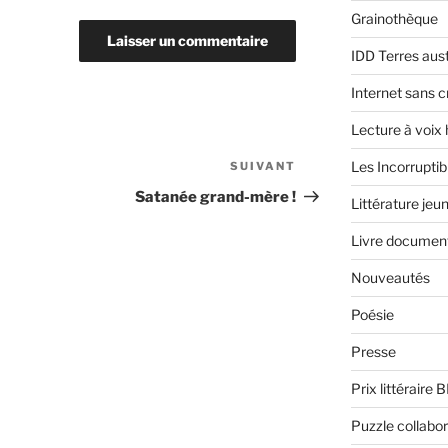
Grainothèque
IDD Terres aus
Internet sans c
Lecture à voix
Les Incorruptib
SUIVANT
Article
suivant
Satanée grand-mère !
Littérature jeu
Livre document
Nouveautés
Poésie
Presse
Prix littéraire 
Puzzle collabor