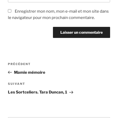
Enregistrer mon nom, mon e-mail et mon site dans
le navigateur pour mon prochain commentaire.
Navigation
Article
PRÉCÉDENT
de
précédent
Mamie mémoire
l’article
Article
SUIVANT
suivant
Les Sortceliers. Tara Duncan, 1