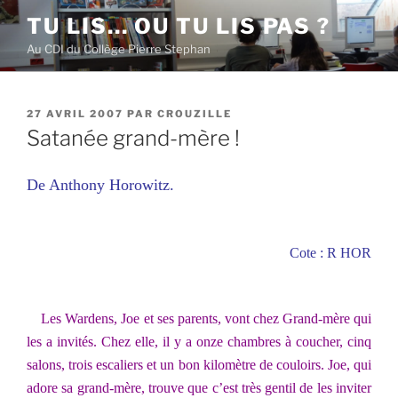
Aller
TU LIS… OU TU LIS PAS ?
au
Au CDI du Collège Pierre Stephan
contenu
principal
PUBLIÉ
27 AVRIL 2007
PAR
CROUZILLE
LE
Satanée grand-mère !
De Anthony Horowitz.
Cote : R HOR
Les Wardens, Joe et ses parents, vont chez Grand-mère qui
les a invités. Chez elle, il y a onze chambres à coucher, cinq
salons, trois escaliers et un bon kilomètre de couloirs. Joe, qui
adore sa grand-mère, trouve que c’est très gentil de les inviter