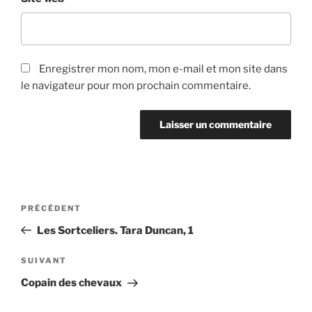
Enregistrer mon nom, mon e-mail et mon site dans
le navigateur pour mon prochain commentaire.
Navigation
Article
PRÉCÉDENT
de
précédent
Les Sortceliers. Tara Duncan, 1
l’article
Article
SUIVANT
suivant
Copain des chevaux