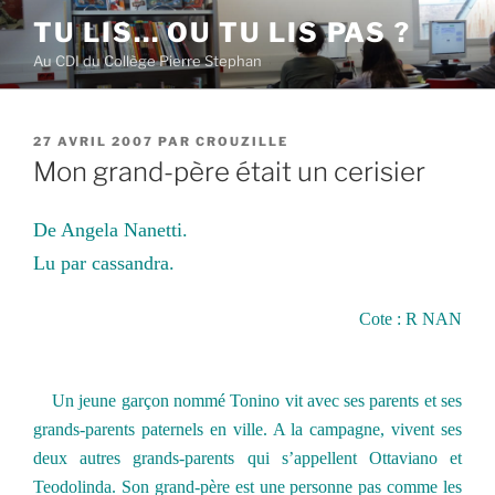
Aller
TU LIS… OU TU LIS PAS ?
au
Au CDI du Collège Pierre Stephan
contenu
principal
PUBLIÉ
27 AVRIL 2007
PAR
CROUZILLE
LE
Mon grand-père était un cerisier
De Angela Nanetti.
Lu par cassandra.
Cote : R NAN
Un jeune garçon nommé Tonino vit avec ses parents et ses
grands-parents paternels en ville. A la campagne, vivent ses
deux autres grands-parents qui s’appellent Ottaviano et
Teodolinda. Son grand-père est une personne pas comme les