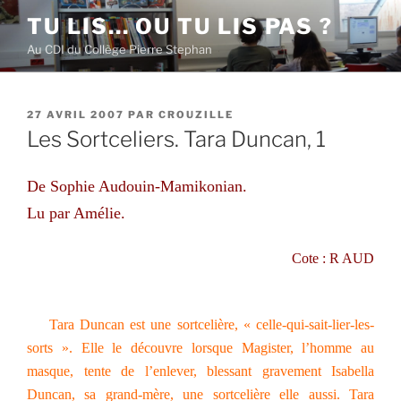
Aller
TU LIS… OU TU LIS PAS ?
au
Au CDI du Collège Pierre Stephan
contenu
principal
PUBLIÉ
27 AVRIL 2007
PAR
CROUZILLE
LE
Les Sortceliers. Tara Duncan, 1
De Sophie Audouin-Mamikonian.
Lu par Amélie.
Cote : R AUD
Tara Duncan est une sortcelière, « celle-qui-sait-lier-les-
sorts ». Elle le découvre lorsque Magister, l’homme au
masque, tente de l’enlever, blessant gravement Isabella
Duncan, sa grand-mère, une sortcelière elle aussi. Tara