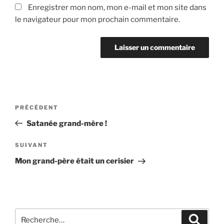
Enregistrer mon nom, mon e-mail et mon site dans
le navigateur pour mon prochain commentaire.
Navigation
Article
PRÉCÉDENT
de
précédent
Satanée grand-mère !
l’article
Article
SUIVANT
suivant
Mon grand-père était un cerisier
Recherche
Recher