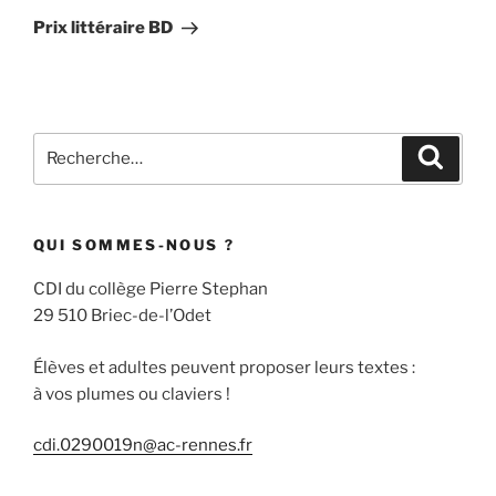
suivant
Prix littéraire BD
Recherche
Recher
pour
:
QUI SOMMES-NOUS ?
CDI du collège Pierre Stephan
29 510 Briec-de-l’Odet
Élèves et adultes peuvent proposer leurs textes :
à vos plumes ou claviers !
cdi.0290019n@ac-rennes.fr