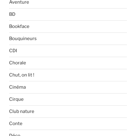
Aventure
BD
Bookface
Bouquineurs
CDI
Chorale
Chut, on lit !
Cinéma
Cirque
Club nature
Conte
Déco