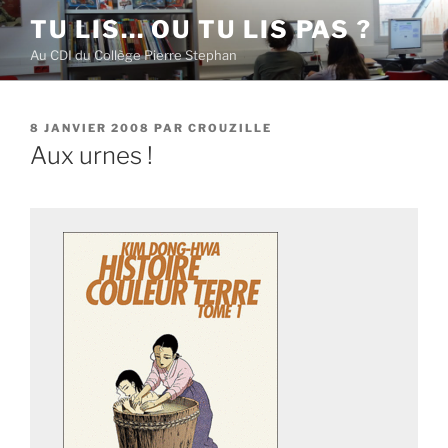
Aller
TU LIS… OU TU LIS PAS ?
au
Au CDI du Collège Pierre Stephan
contenu
principal
PUBLIÉ
8 JANVIER 2008
PAR
CROUZILLE
LE
Aux urnes !