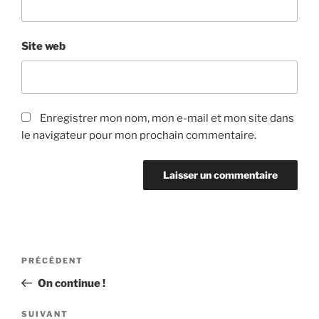
Site web
Enregistrer mon nom, mon e-mail et mon site dans
le navigateur pour mon prochain commentaire.
Navigation
Article
PRÉCÉDENT
de
précédent
On continue !
l’article
Article
SUIVANT