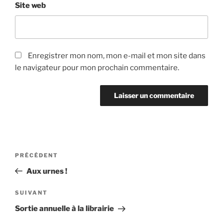
Site web
Enregistrer mon nom, mon e-mail et mon site dans
le navigateur pour mon prochain commentaire.
Navigation
Article
PRÉCÉDENT
de
précédent
Aux urnes !
l’article
Article
SUIVANT
suivant
Sortie annuelle à la librairie