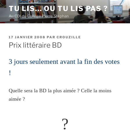
Aller
TU LIS… OU TU LIS PAS ?
au
Au CDI du Collège Pierre Stephan
contenu
principal
PUBLIÉ
17 JANVIER 2008
PAR
CROUZILLE
LE
Prix littéraire BD
3 jours seulement avant la fin des votes
!
Quelle sera la BD la plus aimée ? Celle la moins
aimée ?
?