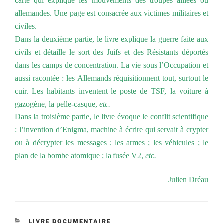
carte qui explique les mouvements des troupes alliées ou
allemandes. Une page est consacrée aux victimes militaires et
civiles.
Dans la deuxième partie, le livre explique la guerre faite aux
civils et détaille le sort des Juifs et des Résistants déportés
dans les camps de concentration. La vie sous l’Occupation et
aussi racontée : les Allemands réquisitionnent tout, surtout le
cuir. Les habitants inventent le poste de TSF, la voiture à
gazogène, la pelle-casque,
etc.
Dans la troisième partie, le livre évoque le conflit scientifique
: l’invention d’Enigma, machine à écrire qui servait à crypter
ou à décrypter les messages ; les armes ; les véhicules ; le
plan de la bombe atomique ; la fusée V2,
etc.
Julien Dréau
CATÉGORIES
LIVRE DOCUMENTAIRE