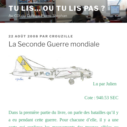
Aller
TU LIS… OU TU LIS PAS ?
au
Au CDI du Collège Pierre Stephan
contenu
principal
PUBLIÉ
22 AOÛT 2008
PAR
CROUZILLE
LE
La Seconde Guerre mondiale
Lu par Julien
Cote : 940.53 SEC
Dans la première partie du livre, on parle des batailles qu’il y
a eu pendant cette guerre. Pour chacune d’elle, il y a une