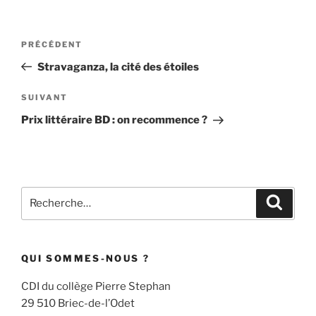
Navigation
Article
PRÉCÉDENT
de
précédent
Stravaganza, la cité des étoiles
l’article
Article
SUIVANT
suivant
Prix littéraire BD : on recommence ?
Recherche
Recher
pour
:
QUI SOMMES-NOUS ?
CDI du collège Pierre Stephan
29 510 Briec-de-l’Odet