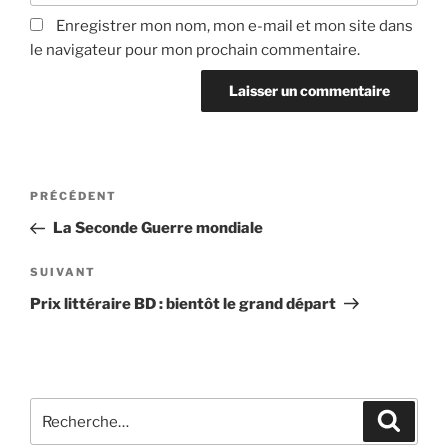
Enregistrer mon nom, mon e-mail et mon site dans
le navigateur pour mon prochain commentaire.
Navigation
Article
PRÉCÉDENT
de
précédent
La Seconde Guerre mondiale
l’article
Article
SUIVANT
suivant
Prix littéraire BD : bientôt le grand départ
Recherche
Recher
pour