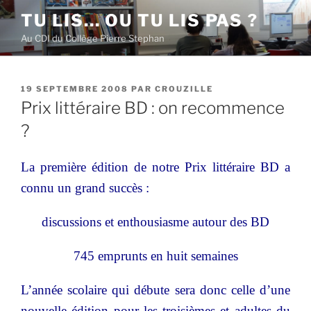
Aller
TU LIS… OU TU LIS PAS ?
au
Au CDI du Collège Pierre Stephan
contenu
principal
PUBLIÉ
19 SEPTEMBRE 2008
PAR
CROUZILLE
LE
Prix littéraire BD : on recommence
?
La première édition de notre Prix littéraire BD a
connu un grand succès :
discussions et enthousiasme autour des BD
7
45 emprunts en huit semaines
L’année scolaire qui débute sera donc celle d’une
nouvelle édition pour les troisièmes et adultes du