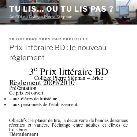
Aller
TU LIS… OU TU LIS PAS ?
au
Au CDI du Collège Pierre Stephan
contenu
principal
PUBLIÉ
20 OCTOBRE 2009
PAR
CROUZILLE
LE
Prix littéraire BD : le nouveau
règlement
e
3
Prix littéraire BD
Collège Pierre Stéphan – Briec
Règlement 2009/2010
Présentation
Ce prix est ouvert :
– aux élèves de troisième ;
– aux personnels de l’établissement.
Objectifs : le plaisir de lire, la découverte de bandes dessinées
récentes et variées, l’échange entre adultes et élèves de
troisième.
Déroulement