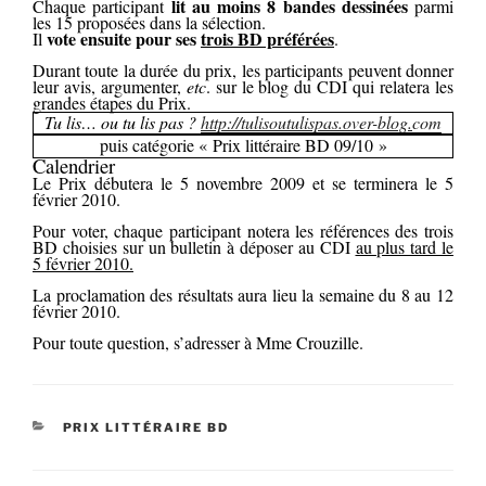
lit au moins 8 bandes dessinées
Chaque participant
parmi
les 15 proposées dans la sélection.
vote ensuite pour ses
trois BD préférées
Il
.
Durant toute la durée du prix, les participants peuvent donner
leur avis, argumenter,
etc
. sur le blog du CDI qui relatera les
grandes étapes du Prix.
Tu lis… ou tu lis pas ?
http://tulisoutulispas.over-blog.
com
puis catégorie « Prix littéraire BD 09/10 »
Calendrier
Le Prix débutera le 5 novembre 2009 et se terminera le 5
février 2010.
Pour voter, chaque participant notera les références des trois
BD choisies sur un bulletin à déposer au CDI
au plus tard le
5 février 2010.
La proclamation des résultats aura lieu la semaine du 8 au 12
février 2010.
Pour toute question, s’adresser à Mme Crouzille.
CATÉGORIES
PRIX LITTÉRAIRE BD