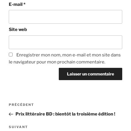
E-mail
*
Site web
Enregistrer mon nom, mon e-mail et mon site dans
le navigateur pour mon prochain commentaire.
Navigation
Article
PRÉCÉDENT
de
précédent
Prix littéraire BD : bientôt la troisième édition !
l’article
Article
SUIVANT