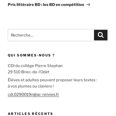
suivant
Prix littéraire BD : les BD en compétition
Recherche
Recher
pour
:
QUI SOMMES-NOUS ?
CDI du collège Pierre Stephan
29 510 Briec-de-l’Odet
Élèves et adultes peuvent proposer leurs textes :
à vos plumes ou claviers !
cdi.0290019n@ac-rennes.fr
ARTICLES RÉCENTS