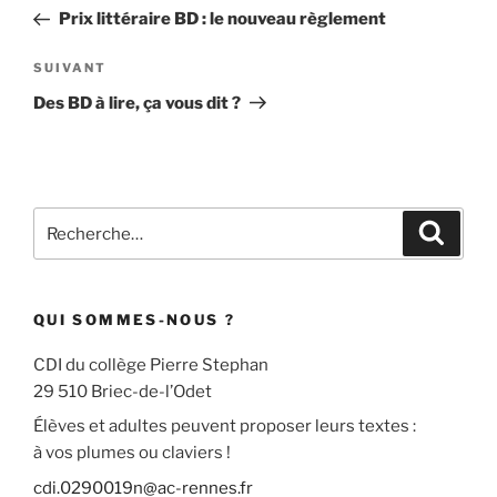
de
précédent
Prix littéraire BD : le nouveau règlement
l’article
Article
SUIVANT
suivant
Des BD à lire, ça vous dit ?
Recherche
Recher
pour
:
QUI SOMMES-NOUS ?
CDI du collège Pierre Stephan
29 510 Briec-de-l’Odet
Élèves et adultes peuvent proposer leurs textes :
à vos plumes ou claviers !
cdi.0290019n@ac-rennes.fr