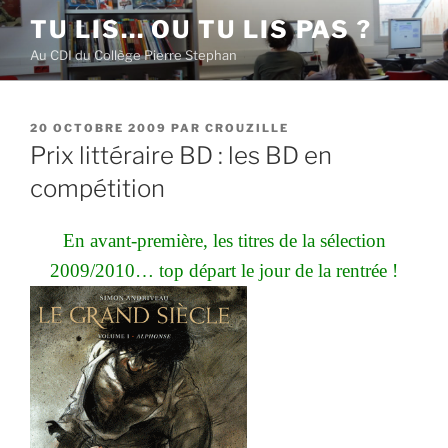
Aller
TU LIS… OU TU LIS PAS ?
au
Au CDI du Collège Pierre Stephan
contenu
principal
PUBLIÉ
20 OCTOBRE 2009
PAR
CROUZILLE
LE
Prix littéraire BD : les BD en
compétition
En avant-première, les titres de la sélection
2009/2010… top départ le jour de la rentrée !