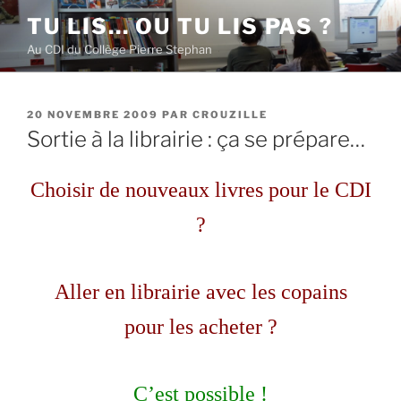
Aller
TU LIS… OU TU LIS PAS ?
au
Au CDI du Collège Pierre Stephan
contenu
principal
PUBLIÉ
20 NOVEMBRE 2009
PAR
CROUZILLE
LE
Sortie à la librairie : ça se prépare…
Choisir de nouveaux livres pour le CDI
?
Aller en librairie avec les copains
pour les acheter ?
C’est possible !