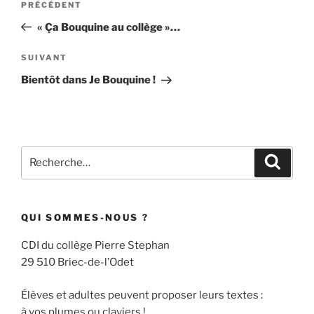
Article
PRÉCÉDENT
de
précédent
« Ça Bouquine au collège »…
l’article
Article
SUIVANT
suivant
Bientôt dans Je Bouquine !
Recherche
Recher
pour
:
QUI SOMMES-NOUS ?
CDI du collège Pierre Stephan
29 510 Briec-de-l’Odet
Élèves et adultes peuvent proposer leurs textes :
à vos plumes ou claviers !