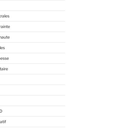
trales
rainte
 haute
les
nesse
aire
BD
atif