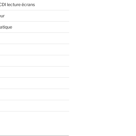
CDI lecture écrans
eur
atique