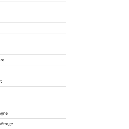
re
t
tagne
métrage