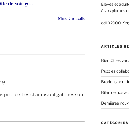
âte de voir ça…
Élèves et adult
à vos plumes ou
Mme Crouzille
cdi.0290019n@
ARTICLES R
Bientôt les vac
Puzzles collabo
re
Brodons pour f
Bilan de nos a
s publiée.
Les champs obligatoires sont
Dernières nou
CATÉGORIES