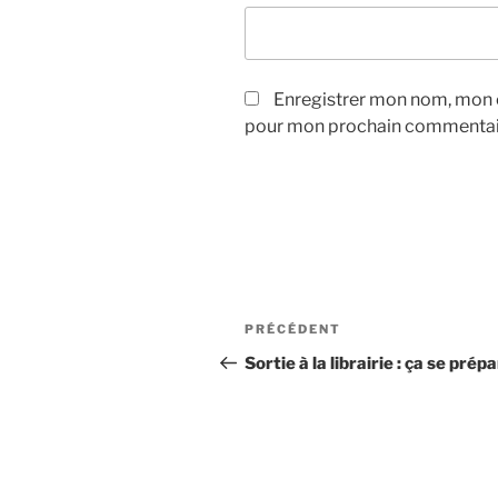
Enregistrer mon nom, mon e
pour mon prochain commentai
Navigation
Article
PRÉCÉDENT
de
précédent
Sortie à la librairie : ça se pré
l’article