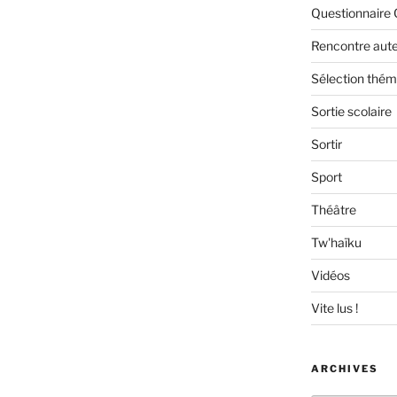
Questionnaire 
Rencontre aut
Sélection thém
Sortie scolaire
Sortir
Sport
Théâtre
Tw'haïku
Vidéos
Vite lus !
ARCHIVES