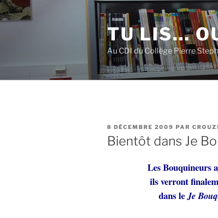
Aller
au
TU LIS… OU
contenu
principal
Au CDI du Collège Pierre Step
PUBLIÉ
8 DÉCEMBRE 2009
PAR
CROUZ
LE
Bientôt dans Je Bo
Les Bouquineurs aya
ils verront finale
dans le
Je Bouq