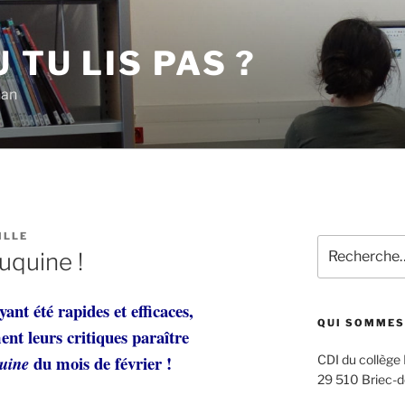
 TU LIS PAS ?
han
ILLE
Recherche
uquine !
pour
:
nt été rapides et efficaces,
QUI SOMMES
ment leurs critiques paraître
du mois de février !
uine
CDI du collège
29 510 Briec-d