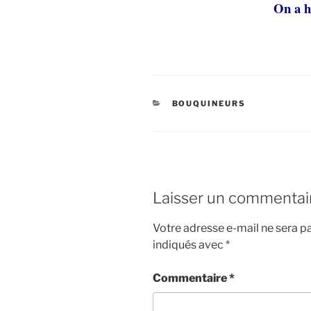
On a h
CATÉGORIES
BOUQUINEURS
Laisser un commentai
Votre adresse e-mail ne sera pa
indiqués avec
*
Commentaire
*