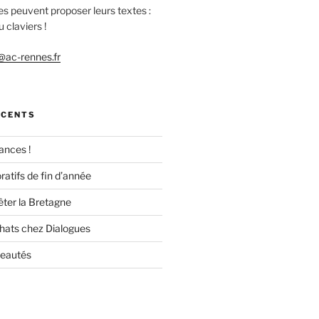
es peuvent proposer leurs textes :
 claviers !
ac-rennes.fr
ÉCENTS
ances !
ratifs de fin d’année
êter la Bretagne
chats chez Dialogues
veautés