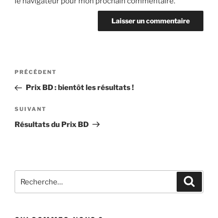
le navigateur pour mon prochain commentaire.
Navigation
Article
PRÉCÉDENT
de
précédent
Prix BD : bientôt les résultats !
l’article
Article
SUIVANT
suivant
Résultats du Prix BD
Recherche
Recher
pour
: