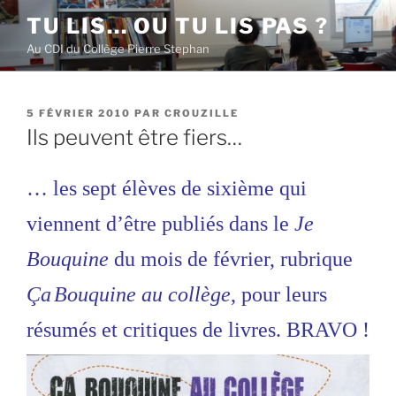
Aller
TU LIS… OU TU LIS PAS ?
au
Au CDI du Collège Pierre Stephan
contenu
principal
PUBLIÉ
5 FÉVRIER 2010
PAR
CROUZILLE
LE
Ils peuvent être fiers…
… les sept élèves de sixième qui
viennent d’être publiés dans le
Je
Bouquine
du mois de février, rubrique
Ça
Bouquin
e
au collège
, pour leurs
résumés et critiques de livres. BRAVO !