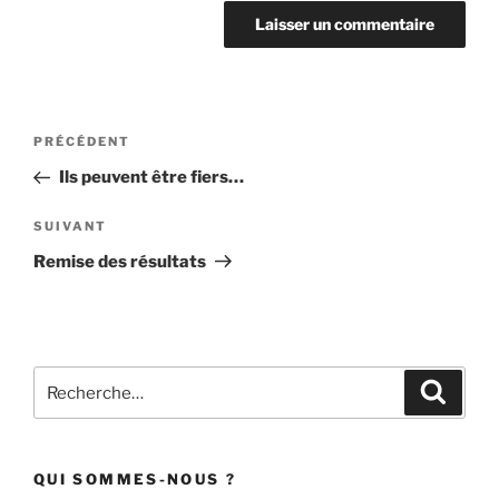
Navigation
Article
PRÉCÉDENT
de
précédent
Ils peuvent être fiers…
l’article
Article
SUIVANT
suivant
Remise des résultats
Recherche
Recher
pour
:
QUI SOMMES-NOUS ?