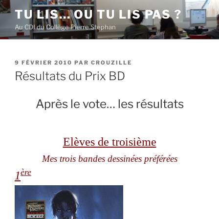
Aller
TU LIS… OU TU LIS PAS ?
au
Au CDI du Collège Pierre Stephan
contenu
principal
PUBLIÉ
9 FÉVRIER 2010
PAR
CROUZILLE
LE
Résultats du Prix BD
Après le vote… les résultats
Elèves de troisième
Mes trois bandes dessinées préférées
ère
1