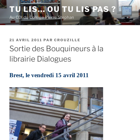
Aller
TU LIS… OU TU LIS PAS ?
au
Au CDI du Collège Pierre Stephan
contenu
principal
PUBLIÉ
21 AVRIL 2011
PAR
CROUZILLE
LE
Sortie des Bouquineurs à la
librairie Dialogues
Brest, le vendredi 15 avril 2011