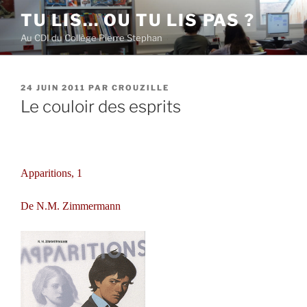
Aller
TU LIS… OU TU LIS PAS ?
au
Au CDI du Collège Pierre Stephan
contenu
principal
PUBLIÉ
24 JUIN 2011
PAR
CROUZILLE
LE
Le couloir des esprits
Apparitions, 1
De N.M. Zimmermann