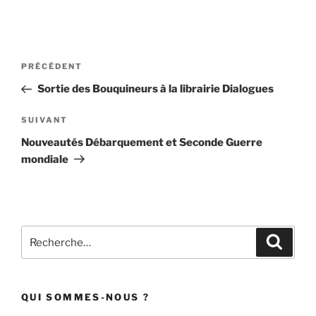
Navigation
Article
PRÉCÉDENT
de
précédent
Sortie des Bouquineurs à la librairie Dialogues
l’article
Article
SUIVANT
suivant
Nouveautés Débarquement et Seconde Guerre
mondiale
Recherche
Recher
pour
:
QUI SOMMES-NOUS ?