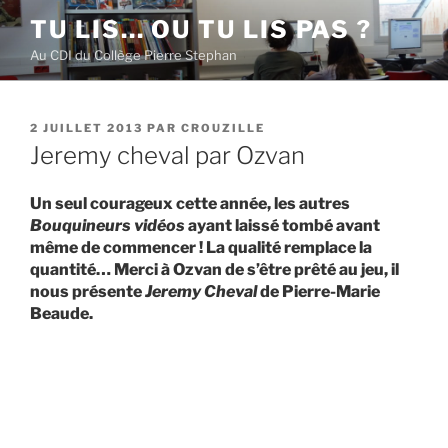
Aller
TU LIS… OU TU LIS PAS ?
au
Au CDI du Collège Pierre Stephan
contenu
principal
PUBLIÉ
2 JUILLET 2013
PAR
CROUZILLE
LE
Jeremy cheval par Ozvan
Un seul courageux cette année, les autres
Bouquineurs vidéos
ayant laissé tombé avant
même de commencer ! La qualité remplace la
quantité… Merci à Ozvan de s’être prêté au jeu, il
nous présente
Jeremy Cheval
de Pierre-Marie
Beaude.