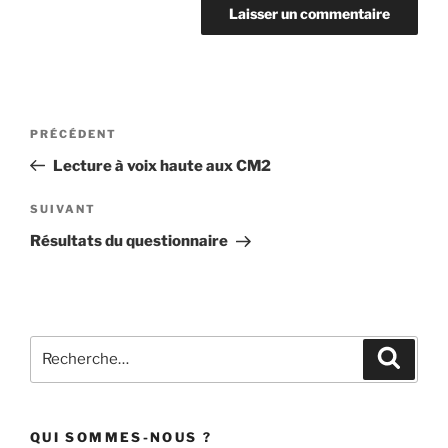
Navigation
Article
PRÉCÉDENT
de
précédent
Lecture à voix haute aux CM2
l’article
Article
SUIVANT
suivant
Résultats du questionnaire
Recherche
Recher
pour
:
QUI SOMMES-NOUS ?